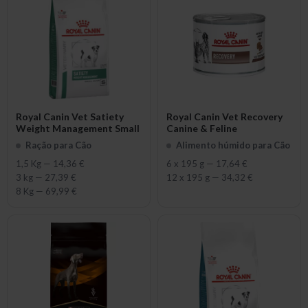
Royal Canin Vet Satiety
Royal Canin Vet Recovery
Weight Management Small
Canine & Feline
Ração para Cão
Alimento húmido para Cão
1,5 Kg
—
14,36 €
6 x 195 g
—
17,64 €
3 kg
—
27,39 €
12 x 195 g
—
34,32 €
8 Kg
—
69,99 €