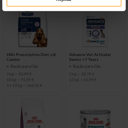
Hills Prescription Diet z/d
Advance Vet Articular
Canine
Senior +7 Years
Ração para Cão
Ração para Cão
3 kg
—
43,99 €
3 kg
—
28,79 €
10 kg
—
91,99 €
12 kg
—
65,99 €
2 x 10 kg
—
166,02 €