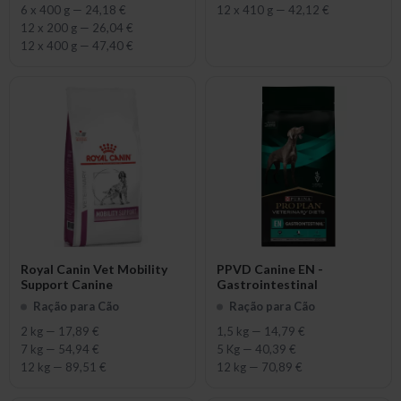
6 x 400 g
—
24,18 €
12 x 410 g
—
42,12 €
12 x 200 g
—
26,04 €
12 x 400 g
—
47,40 €
Royal Canin Vet Mobility
PPVD Canine EN -
Support Canine
Gastrointestinal
Ração para Cão
Ração para Cão
2 kg
—
17,89 €
1,5 kg
—
14,79 €
7 kg
—
54,94 €
5 Kg
—
40,39 €
12 kg
—
89,51 €
12 kg
—
70,89 €