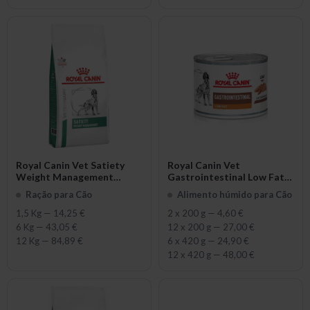
Royal Canin Vet Satiety
Royal Canin Vet
Weight Management
Gastrointestinal Low Fat
Canine
Canine
Ração para Cão
Alimento húmido para Cão
1,5 Kg
—
14,25 €
2 x 200 g
—
4,60 €
6 Kg
—
43,05 €
12 x 200 g
—
27,00 €
12 Kg
—
84,89 €
6 x 420 g
—
24,90 €
12 x 420 g
—
48,00 €