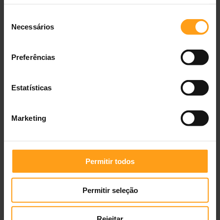
2 x 12 Kg
—
181,98 €
Seleção
Necessários
de
consentimento
Preferências
Estatísticas
Marketing
Specific CKD Heart &
Royal Canin Vet
Kidney Support
Gastrointestinal Canine
Ração para Cão
Ração para Cão
Permitir todos
2 kg
—
19,47 €
2 kg
—
16,85 €
7 kg
—
56,89 €
7,5 Kg
—
49,52 €
12 kg
—
66,79 €
15 Kg
—
93,83 €
Permitir seleção
2 x 15 Kg
—
174,40 €
Rejeitar