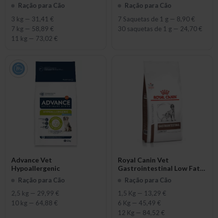
Ração para Cão
Ração para Cão
3 kg
—
31,41 €
7 Saquetas de 1 g
—
8,90 €
7 kg
—
58,89 €
30 saquetas de 1 g
—
24,70 €
11 kg
—
73,02 €
Advance Vet
Royal Canin Vet
Hypoallergenic
Gastrointestinal Low Fat
Canine
Ração para Cão
Ração para Cão
2,5 kg
—
29,99 €
1,5 Kg
—
13,29 €
10 kg
—
64,88 €
6 Kg
—
45,49 €
12 Kg
—
84,52 €