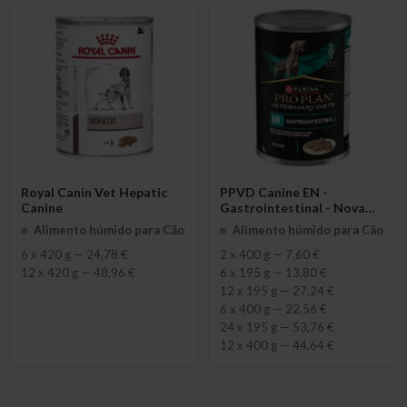
Royal Canin Vet Hepatic
PPVD Canine EN -
Canine
Gastrointestinal - Nova
Fórmula
Alimento húmido para Cão
Alimento húmido para Cão
6 x 420 g
—
24,78 €
2 x 400 g
—
7,60 €
12 x 420 g
—
48,96 €
6 x 195 g
—
13,80 €
12 x 195 g
—
27,24 €
6 x 400 g
—
22,56 €
24 x 195 g
—
53,76 €
12 x 400 g
—
44,64 €