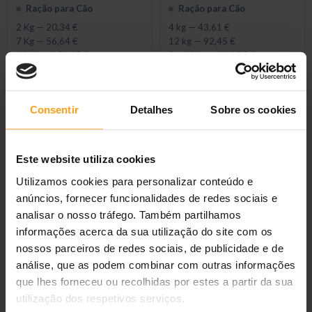
Mobility with Chicken
Ração para Cão
Ração para Cão
2 Kg
—
20,34 €
4 kg
—
43,61 €
7 Kg
—
56,64 €
12 kg
—
92,45 €
14 Kg
—
106,99 €
2 x 12 kg
—
163,80 €
Consentir
Detalhes
Sobre os cookies
Este website utiliza cookies
Utilizamos cookies para personalizar conteúdo e
anúncios, fornecer funcionalidades de redes sociais e
analisar o nosso tráfego. Também partilhamos
Royal Canin Vet Hepatic
Royal Canin Vet
informações acerca da sua utilização do site com os
Canine
Hypoallergenic Moderate
nossos parceiros de redes sociais, de publicidade e de
Calorie Canine
Ração para Cão
Ração para Cão
análise, que as podem combinar com outras informações
1,5 Kg
—
13,80 €
1,5 kg
—
19,31 €
que lhes forneceu ou recolhidas por estes a partir da sua
7 kg
—
54,37 €
7 Kg
—
61,49 €
utilização dos respetivos serviços.
12 Kg
—
92,20 €
14 Kg
—
100,85 €