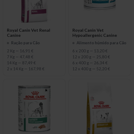
Royal Canin Vet Renal
Royal Canin Vet
Canine
Hypoallergenic Canine
Ração para Cão
Alimento húmido para Cão
2 Kg
—
16,91 €
6 x 200 g
—
13,20 €
7 Kg
—
47,48 €
12 x 200 g
—
25,80 €
14 Kg
—
87,49 €
6 x 400 g
—
26,34 €
2 x 14 Kg
—
167,98 €
12 x 400 g
—
52,20 €