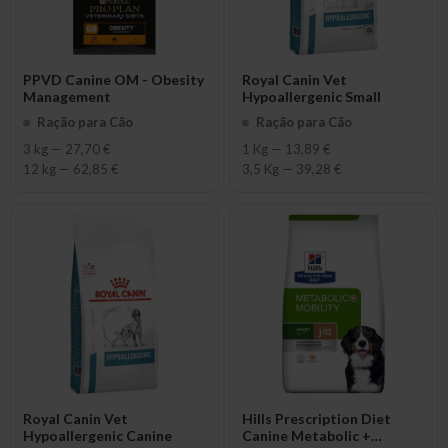
PPVD Canine OM - Obesity
Royal Canin Vet
Management
Hypoallergenic Small
Ração para Cão
Ração para Cão
3 kg
—
27,70 €
1 Kg
—
13,89 €
12 kg
—
62,85 €
3,5 Kg
—
39,28 €
Royal Canin Vet
Hills Prescription Diet
Hypoallergenic Canine
Canine Metabolic +