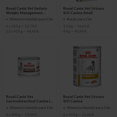
Royal Canin Vet Satiety
Royal Canin Vet Urinary
Weight Management
S/O Canine Small
Canine in Loaf
Alimento húmido para Cão
Ração para Cão
6 x 410 g
—
22,74 €
1,5 Kg
—
16,66 €
12 x 410 g
—
44,40 €
4 Kg
—
40,99 €
Royal Canin Vet
Royal Canin Vet Urinary
Gastrointestinal Canine in
S/O Canine
Loaf
Alimento húmido para Cão
Alimento húmido para Cão
6 x 200 g
—
13,44 €
6 x 410 g
—
21,66 €