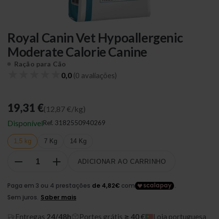
Royal Canin Vet Hypoallergenic
Moderate Calorie Canine
Ração para Cão
★
★
★
★
★
0,0
(0 avaliações)
19,31 €
(12,87 €/kg)
Disponível
Ref.
3182550940269
1,5 kg
7 Kg
14 Kg
ADICIONAR AO CARRINHO
Entregas
24/48h
Portes grátis
≥ 40 €
Loja portuguesa