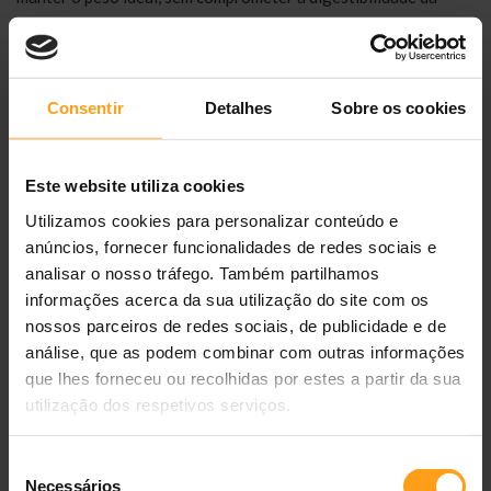
dieta. O fabricante refere ainda um teor moderado de fósforo
para ajudar a manter a saúde da função renal que pode
deteriorar-se com o envelhecimento, integrando este ponto no
suporte global a longo prazo. Além disso, graças a uma
Consentir
Detalhes
Sobre os cookies
combinação de nutrientes de suporte, a fórmula ajuda a manter
o papel de barreira protetora natural da pele do cão. Para
melhores resultados, divida a dose diária em 2-3 refeições,
Este website utiliza cookies
mantenha água fresca permanentemente disponível e ajuste a
Utilizamos cookies para personalizar conteúdo e
rotina com base na condição corporal, sempre com
anúncios, fornecer funcionalidades de redes sociais e
acompanhamento veterinário.
analisar o nosso tráfego. Também partilhamos
informações acerca da sua utilização do site com os
Guia de alimentação (alimento seco)
nossos parceiros de redes sociais, de publicidade e de
análise, que as podem combinar com outras informações
Orientações de alimentação
que lhes forneceu ou recolhidas por estes a partir da sua
utilização dos respetivos serviços.
Peso do cão
Normal
Excesso de peso
(kg)
Seleção
2
43 g (4/8 copo
36 g (3/8 copo
Necessários
de