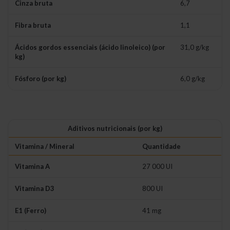
Cinza bruta
6,7
Fibra bruta
1,1
Ácidos gordos essenciais (ácido linoleico) (por
31,0 g/kg
kg)
Fósforo (por kg)
6,0 g/kg
Aditivos nutricionais (por kg)
Vitamina / Mineral
Quantidade
Vitamina A
27 000 UI
Vitamina D3
800 UI
E1 (Ferro)
41 mg