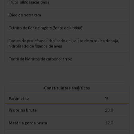
Fruto-oligossacarídeos
Óleo de borragem
Extrato de flor de tagete (fonte de luteína)
Fontes de proteínas: hidrolisado de isolato de proteína de soja,
hidrolisado de fígados de aves
Fonte de hidratos de carbono: arroz
Constituintes analíticos
Parâmetro
%
Proteína bruta
23,0
Matéria gorda bruta
12,0