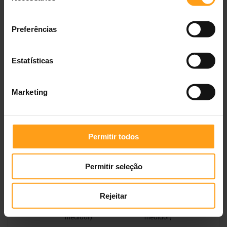
medidor)
medidor)
consentimento
4
72 g (7/8 copo
61 g (6/8 copo
Preferências
medidor)
medidor)
6
98 g (1+1/8 copos
82 g (7/8 copo
Estatísticas
medidor)
medidor)
8
121 g (1+3/8 copos
102 g (1+1/8 doses)
Marketing
medidor)
10
143 g (1+5/8 copos
121 g (1+3/8 copos
medidor)
medidor)
Permitir todos
15
194 g (2+2/8 copos
163 g (1+7/8 copos
medidor)
medidor)
Permitir seleção
20
241 g (2+6/8 copos
203 g (2+3/8 copos
medidor)
medidor)
Rejeitar
25
285 g (3+2/8 copos
240 g (2+6/8 copos
medidor)
medidor)