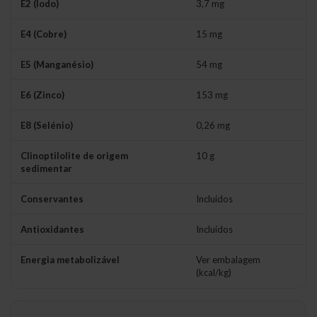
E2 (Iodo)
3,7 mg
E4 (Cobre)
15 mg
E5 (Manganésio)
54 mg
E6 (Zinco)
153 mg
E8 (Selénio)
0,26 mg
Clinoptilolite de origem
10 g
sedimentar
Conservantes
Incluídos
Antioxidantes
Incluídos
Energia metabolizável
Ver embalagem
(kcal/kg)