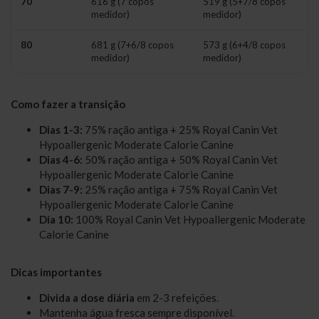
70
616 g (7 copos
519 g (5+7/8 copos
medidor)
medidor)
80
681 g (7+6/8 copos
573 g (6+4/8 copos
medidor)
medidor)
Como fazer a transição
Dias 1-3:
75% ração antiga + 25% Royal Canin Vet
Hypoallergenic Moderate Calorie Canine
Dias 4-6:
50% ração antiga + 50% Royal Canin Vet
Hypoallergenic Moderate Calorie Canine
Dias 7-9:
25% ração antiga + 75% Royal Canin Vet
Hypoallergenic Moderate Calorie Canine
Dia 10:
100% Royal Canin Vet Hypoallergenic Moderate
Calorie Canine
Dicas importantes
Divida a dose diária
em 2-3 refeições.
Mantenha água fresca sempre disponível.