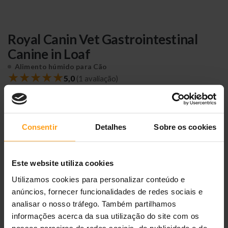
Royal Canin Vet Gastrointestinal
Canine in Loaf
Alimento húmido para Cão
★
★
★
★
★
5,0
(1 avaliação)
13,44 €
Consentir
Detalhes
Sobre os cookies
Disponível
Ref.
9003579311998
6 x 200 g
6 x 400 g
12 x 200 g
12 x 400 g
Este website utiliza cookies
ADICIONAR AO CARRINHO
Utilizamos cookies para personalizar conteúdo e
anúncios, fornecer funcionalidades de redes sociais e
analisar o nosso tráfego. Também partilhamos
informações acerca da sua utilização do site com os
Entregas
24/48h
Portes grátis
≥ 40 €
Loja portuguesa
nossos parceiros de redes sociais, de publicidade e de