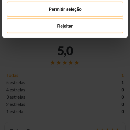
Permitir seleção
Rejeitar
DEIXAR AVALIAÇÃO
Avaliações
5,0
Todas
1
5 estrelas
1
4 estrelas
0
3 estrelas
0
2 estrelas
0
1 estrela
0