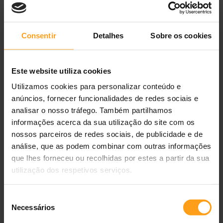
para retalhistas.
A plataforma permite a profissionais e criadores
Consentir
Detalhes
Sobre os cookies
consultar produtos, fazer encomendas online e beneficiar
de um serviço rápido, eficiente e com elevados níveis de
stock.
Este website utiliza cookies
Utilizamos cookies para personalizar conteúdo e
%
anúncios, fornecer funcionalidades de redes sociais e
analisar o nosso tráfego. Também partilhamos
Poupança na Encomenda
informações acerca da sua utilização do site com os
nossos parceiros de redes sociais, de publicidade e de
análise, que as podem combinar com outras informações
Faça uma única encomenda com produtos de várias
que lhes forneceu ou recolhidas por estes a partir da sua
marcas e simplifique todo o processo de compra.
utilização dos respetivos serviços.
Seleção
Necessários
de
consentimento