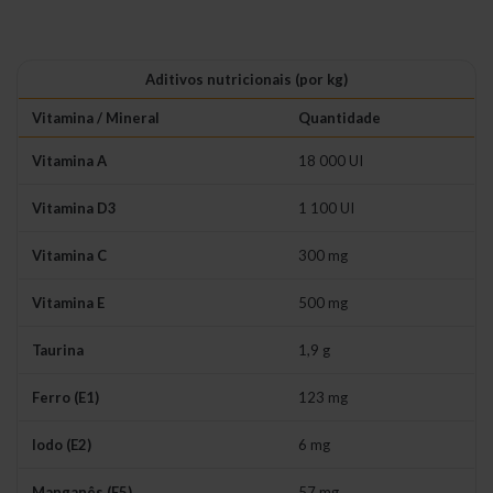
Aditivos nutricionais (por kg)
Vitamina / Mineral
Quantidade
Vitamina A
18 000 UI
Vitamina D3
1 100 UI
Vitamina C
300 mg
Vitamina E
500 mg
Taurina
1,9 g
Ferro (E1)
123 mg
Iodo (E2)
6 mg
Manganês (E5)
57 mg