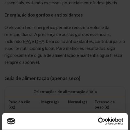
essenciais, evitando excessos potencialmente indesejáveis.
Energia, ácidos gordos e antioxidantes
O elevado teor energético permite reduzir o volume da
refeição diária. A presença de ácidos gordos essenciais,
incluindo
EPA
e
DHA
, bem como antioxidantes, contribui para o
suporte nutricional global. Para melhores resultados, siga
rigorosamente o guia de alimentação e mantenha água fresca
sempre disponível.
Guia de alimentação (apenas seco)
Orientações de alimentação diária
Peso do cão
Magro (g)
Normal (g)
Excesso de
(kg)
peso (g)
5
108
95
82