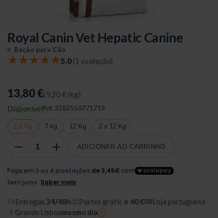
Royal Canin Vet Hepatic Canine
Ração para Cão
★
★
★
★
★
5,0
(1 avaliação)
13,80 €
(9,20 €/kg)
Disponível
Ref.
3182550771719
1,5 Kg
7 kg
12 Kg
2 x 12 Kg
ADICIONAR AO CARRINHO
Entregas
24/48h
Portes grátis
≥ 40 €
Loja portuguesa
Grande Lisboa
mesmo dia
?