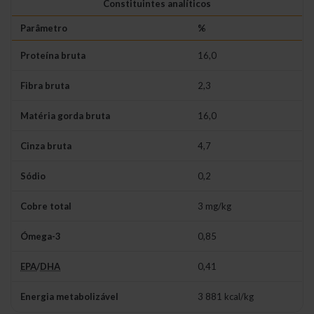
Constituintes analíticos
Parâmetro
%
Proteína bruta
16,0
Fibra bruta
2,3
Matéria gorda bruta
16,0
Cinza bruta
4,7
Sódio
0,2
Cobre total
3 mg/kg
Ómega-3
0,85
EPA
/
DHA
0,41
Energia metabolizável
3 881 kcal/kg