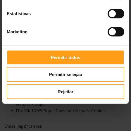
20
146 g + 1
110 g + 1
73 g + 1 lata
lata
lata
Estatísticas
30
255 g + 1
205 g + 1
155 g + 1 lata
lata
lata
Marketing
40
354 g + 1
292 g + 1
231 g + 1 lata
lata
lata
Permitir todos
Como fazer a transição
Dias 1-3:
75% ração antiga + 25% Royal Canin Vet
Permitir seleção
Hepatic Canine
Dias 4-6:
50% ração antiga + 50% Royal Canin Vet
Rejeitar
Hepatic Canine
Dias 7-9:
25% ração antiga + 75% Royal Canin Vet
Hepatic Canine
Dia 10:
100% Royal Canin Vet Hepatic Canine
Dicas importantes