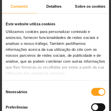
10
181
159
138
Consentir
Detalhes
Sobre os cookies
20
305
268
232
30
413
363
314
Este website utiliza cookies
Utilizamos cookies para personalizar conteúdo e
40
512
451
389
anúncios, fornecer funcionalidades de redes sociais e
analisar o nosso tráfego. Também partilhamos
Guia de alimentação (mix: seco + húmido)
informações acerca da sua utilização do site com os
nossos parceiros de redes sociais, de publicidade e de
Orientações de alimentação diária (mix: seco + húmido)
análise, que as podem combinar com outras informações
que lhes forneceu ou recolhidas por estes a partir da sua
Peso do cão
Magro
Normal
Excesso de
utilização dos respetivos serviços.
(kg)
peso
5
29 g + 1/2
16 g + 1/2
3 g + 1/2 lata
Seleção
lata
lata
Necessários
de
consentimento
10
102 g + 1/2
80 g + 1/2
58 g + 1/2 lata
lata
lata
Preferências