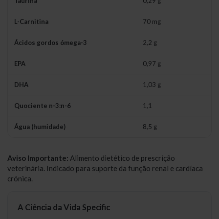
Taurina
0,29 g
L-Carnitina
70 mg
Ácidos gordos ómega-3
2,2 g
EPA
0,97 g
DHA
1,03 g
Quociente n-3:n-6
1,1
Água (humidade)
8,5 g
Aviso Importante:
Alimento dietético de prescrição
veterinária. Indicado para suporte da função renal e cardíaca
crónica.
A Ciência da Vida Specific