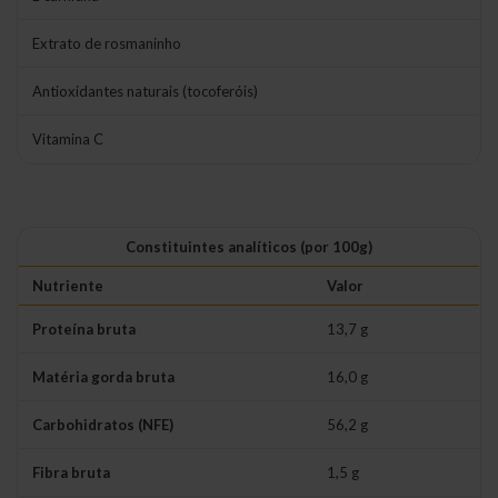
Extrato de rosmaninho
Antioxidantes naturais (tocoferóis)
Vitamina C
Constituintes analíticos (por 100g)
Nutriente
Valor
Proteína bruta
13,7 g
Matéria gorda bruta
16,0 g
Carbohidratos (NFE)
56,2 g
Fibra bruta
1,5 g