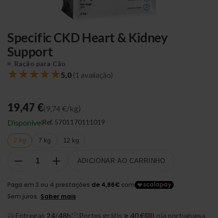
Specific CKD Heart & Kidney
Support
Ração para Cão
★
★
★
★
★
5,0
(1 avaliação)
19,47 €
(9,74 €/kg)
Disponível
Ref.
5701170111019
2 kg
7 kg
12 kg
ADICIONAR AO CARRINHO
Entregas
24/48h
Portes grátis
≥ 40 €
Loja portuguesa