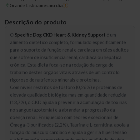
Grande Lisboa
mesmo dia
?
Descrição do produto
O
Specific Dog CKD Heart & Kidney Support
é um
alimento dietético completo, formulado especificamente
para o suporte da função renal e cardíaca em cães adultos
que sofrem de insuficiência renal, cardíaca ou hepática
crónica. Esta dieta foca-se na redução da carga de
trabalho destes órgãos vitais através de um controlo
rigoroso de nutrientes minerais e proteínas.
Com níveis restritos de fósforo (0,26%) e proteínas de
elevada qualidade biológica mas em quantidade reduzida
(13,7%), o CKD ajuda a prevenir a acumulação de toxinas
no sangue (azotemia) e a abrandar a progressão da
doença renal. Enriquecido com teores excecionais de
Ómega-3 purificados (2,2%), Taurina e L-carnitina, apoia a
função do músculo cardíaco e ajuda a gerir a hipertensão
e a inflamação, proporcionando maior qualidade de vida