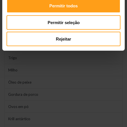
Permitir todos
Consultar regularmente o veterinário para monitorização dos
níveis orgânicos. Deixar sempre
água
limpa à disposição.
Permitir seleção
Composição
Rejeitar
Arroz
Trigo
Milho
Óleo de peixe
Gordura de porco
Ovos em pó
Krill antártico