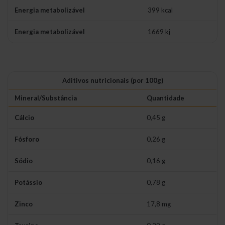
Energia metabolizável
399 kcal
Energia metabolizável
1669 kj
Aditivos nutricionais (por 100g)
Mineral/Substância
Quantidade
Cálcio
0,45 g
Fósforo
0,26 g
Sódio
0,16 g
Potássio
0,78 g
Zinco
17,8 mg