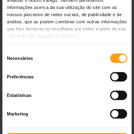
uma dieta holística que permite ao cão senior ou doente manter
informações acerca da sua utilização do site com os
o prazer de comer enquanto recebe o cuidado clínico
nossos parceiros de redes sociais, de publicidade e de
necessário para prolongar a sua vida.
análise, que as podem combinar com outras informações
que lhes forneceu ou recolhidas por estes a partir da sua
Guia de alimentação diária (gramas/dia)
utilização dos respetivos serviços.
Peso do Cão (kg)
Delgado
Normal
Sobrepeso
Seleção
2,5 kg
60 g
50 g
40 g
Necessários
de
consentimento
5 kg
100 g
85 g
65 g
Preferências
10 kg
170 g
140 g
115 g
20 kg
285 g
240 g
190 g
Estatísticas
40 kg
480 g
400 g
320 g
Marketing
60 kg
650 g
545 g
435 g
80 kg
810 g
675 g
540 g