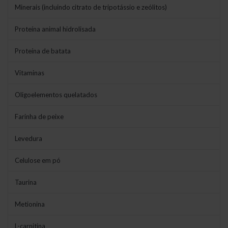
Minerais (incluindo citrato de tripotássio e zeólitos)
Proteína animal hidrolisada
Proteína de batata
Vitaminas
Oligoelementos quelatados
Farinha de peixe
Levedura
Celulose em pó
Taurina
Metionina
L-carnitina