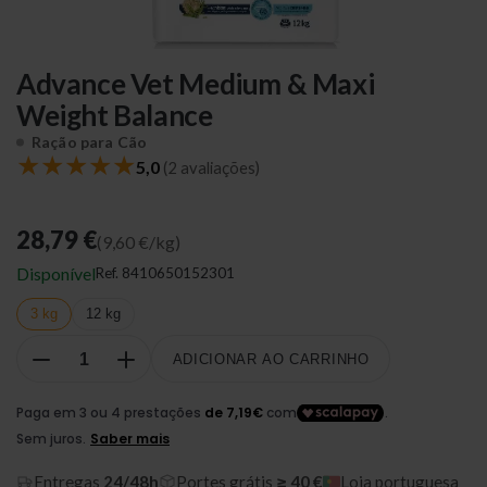
Advance Vet Medium & Maxi
Weight Balance
Ração para Cão
★
★
★
★
★
5,0
(2 avaliações)
28,79 €
(9,60 €/kg)
Disponível
Ref.
8410650152301
3 kg
12 kg
ADICIONAR AO CARRINHO
Entregas
24/48h
Portes grátis
≥ 40 €
Loja portuguesa