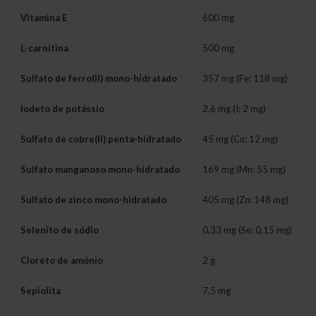
Vitamina E
600 mg
L-carnitina
500 mg
Sulfato de ferro(II) mono-hidratado
357 mg (Fe: 118 mg)
Iodeto de potássio
2,6 mg (I: 2 mg)
Sulfato de cobre(II) penta-hidratado
45 mg (Cu: 12 mg)
Sulfato manganoso mono-hidratado
169 mg (Mn: 55 mg)
Sulfato de zinco mono-hidratado
405 mg (Zn: 148 mg)
Selenito de sódio
0,33 mg (Se: 0,15 mg)
Cloreto de amónio
2 g
Sepiolita
7,5 mg