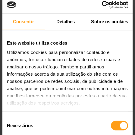
O elevado teor de proteína, com 33,0% de proteína bruta,
contribui para manter a massa muscular. A fórmula inclui
Consentir
Detalhes
Sobre os cookies
proteínas desidratadas de aves de capoeira, incluindo 8% de
proteínas desidratadas de frango, proteína de milho, proteína
de batata, proteína de trigo e proteínas animais hidrolisadas.
Este website utiliza cookies
L-carnitina, microbiota e utilização veterinária
Utilizamos cookies para personalizar conteúdo e
anúncios, fornecer funcionalidades de redes sociais e
A receita contém
L-carnitina 500 mg/kg
, que ajuda a queimar
analisar o nosso tráfego. Também partilhamos
gordura, integrada numa fórmula com teor calórico reduzido e
informações acerca da sua utilização do site com os
energia metabolizável de 2990 kcal/kg.
nossos parceiros de redes sociais, de publicidade e de
A fórmula foi desenvolvida para ajudar a modificar a microbiota
análise, que as podem combinar com outras informações
intestinal, aumentando a sua diversidade e tornando-a
que lhes forneceu ou recolhidas por estes a partir da sua
semelhante à de cães com peso ideal. Recomenda-se consultar
utilização dos respetivos serviços.
um médico veterinário antes de iniciar a alimentação com esta
dieta veterinária e seguir o plano de dose diária adequado ao
Seleção
objetivo nutricional.
Necessários
de
consentimento