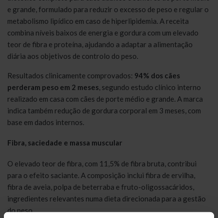
e grande, formulado para reduzir o excesso de peso e regular o
metabolismo lipídico em caso de hiperlipidemia. A receita
combina níveis baixos de energia e gordura com um elevado
teor de fibra e proteína, ajudando a adaptar a alimentação
diária aos objetivos de controlo do peso.
Resultados clinicamente comprovados:
94% dos cães
perderam peso em 2 meses
, segundo estudo clínico interno
realizado em casa com cães de porte médio e grande. A marca
indica também redução de gordura corporal em 3 meses, com
base em dados internos.
Fibra, saciedade e massa muscular
O elevado teor de fibra, com 11,5% de fibra bruta, contribui
para o efeito saciante. A composição inclui fibra de ervilha,
fibra de aveia, polpa de beterraba e fruto-oligossacáridos,
ingredientes relevantes numa dieta direcionada para a gestão
do peso.