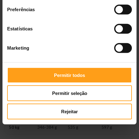
Guia de alimentação (gramas/dia)
Preferências
Dose diária recomendada
Estatísticas
Peso
Perda de
Manutenção
Manutenção
adulto
peso —
— controlo
—
dose
do peso
hiperlipidemia
Marketing
inicial*
10 kg
103-115 g
160 g
179 g
20 kg
174-193 g
269 g
300 g
Permitir todos
25 kg
205-228 g
318 g
335 g
Permitir seleção
30 kg
236-262 g
364 g
407 g
Rejeitar
40 kg
292-325 g
452 g
505 g
50 kg
346-384 g
535 g
597 g