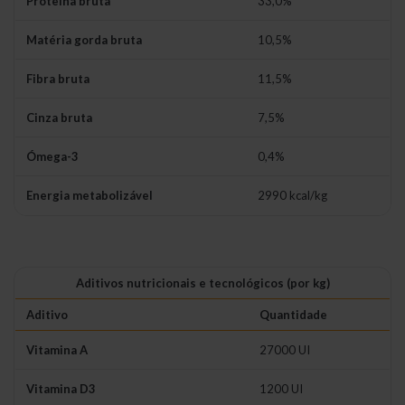
Proteína bruta
33,0%
Matéria gorda bruta
10,5%
Fibra bruta
11,5%
Cinza bruta
7,5%
Ómega-3
0,4%
Energia metabolizável
2990 kcal/kg
Aditivos nutricionais e tecnológicos (por kg)
Aditivo
Quantidade
Vitamina A
27000 UI
Vitamina D3
1200 UI