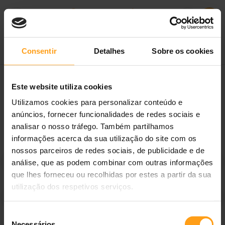
Consentir
Detalhes
Sobre os cookies
Este website utiliza cookies
Grupo Meganimal®
Utilizamos cookies para personalizar conteúdo e
anúncios, fornecer funcionalidades de redes sociais e
analisar o nosso tráfego. Também partilhamos
Sobre a Meganimal®
informações acerca da sua utilização do site com os
nossos parceiros de redes sociais, de publicidade e de
Sobre a Meganimal®
análise, que as podem combinar com outras informações
que lhes forneceu ou recolhidas por estes a partir da sua
utilização dos respetivos serviços.
Na Meganimal®, pode encontrar artigos para cão, gato, aves,
Campanha de Fidelização
roedores, tartarugas, entre outros. Através do nosso website
pode conhecer novos produtos, encontrar os seus artigos
Seleção
Sobre
Necessários
favoritos, ficar a par das promoções e novidades, e receber a