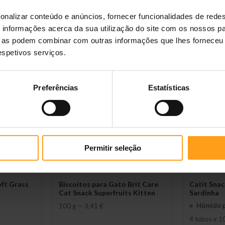
Felix Deli Moments Frango
Catit Snac
onalizar conteúdo e anúncios, fornecer funcionalidades de redes
 Atum
informações acerca da sua utilização do site com os nossos pa
Húmido para Gato
Húmido 
ue as podem combinar com outras informações que lhes forneceu 
4 x 10 g
—
2,29 €
15 tubos x 
respetivos serviços.
Preferências
Estatísticas
Permitir seleção
oft Grass
Biscoitos para Gato Brit Care
Catit Sna
Cat Snack Superfruits Kitten
Sardinha
Húmido 
100 g
—
3,41 €
4 tubos x 1