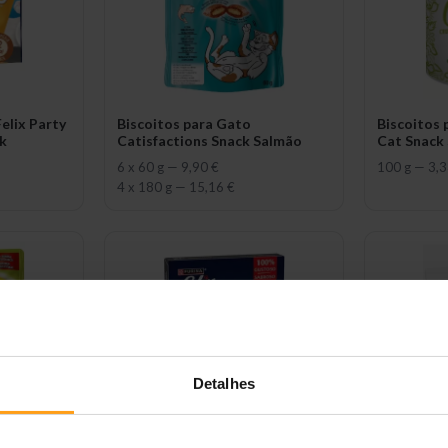
elix Party
Biscoitos para Gato
Biscoitos 
k
Catisfactions Snack Salmão
Cat Snack 
6 x 60 g
—
9,90 €
100 g
—
3,3
4 x 180 g
—
15,16 €
Detalhes