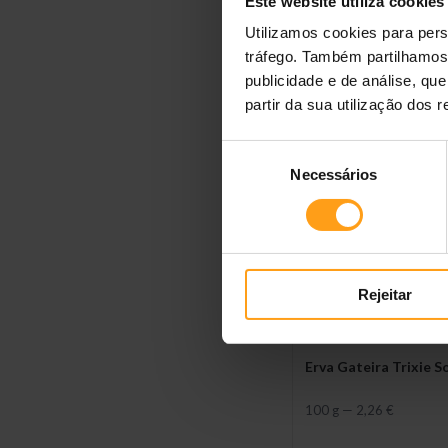
Este website utiliza cookies
Biscoitos para Gato
Utilizamos cookies para pers
Catisfactions Snack
tráfego. Também partilhamos 
6 x 60 g
—
9,90 €
publicidade e de análise, q
partir da sua utilização dos 
Seleção
Necessários
de
consentimento
Rejeitar
Erva Gateira Trixie S
100 g
—
2,26 €