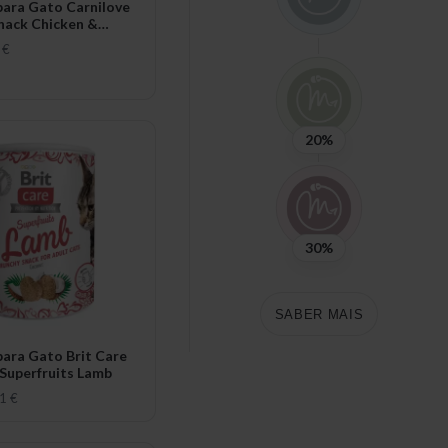
para Gato Carnilove
nack Chicken &
 €
20%
30%
SABER MAIS
para Gato Brit Care
Superfruits Lamb
1 €