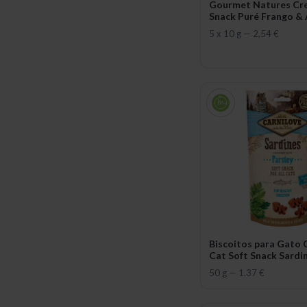
Gourmet Natures Cr
Snack Puré Frango &
5 x 10 g
—
2,54 €
Biscoitos para Gato 
Cat Soft Snack Sardi
Parsley
50 g
—
1,37 €