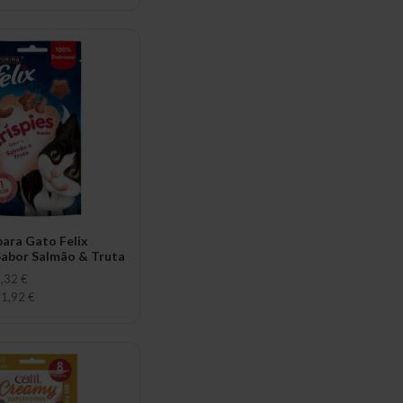
para Gato Felix
 Sabor Salmão & Truta
,32 €
1,92 €