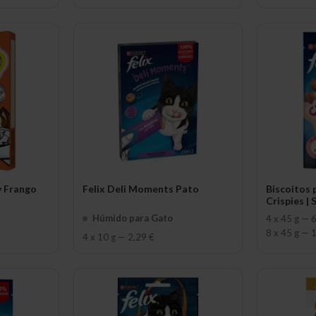
y Frango
Felix Deli Moments Pato
Biscoitos 
Crispies |
Húmido para Gato
4 x 45 g
—
6
8 x 45 g
—
1
4 x 10 g
—
2,29 €