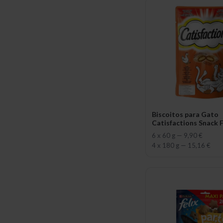
Biscoitos para Gato
Catisfactions Snack 
6 x 60 g
—
9,90 €
4 x 180 g
—
15,16 €