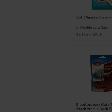
Catit Snacks Creamy
Húmido para Gato
4 x 10 g
—
1,91 €
Biscoitos para Gato T
Snack Prémio Duck Fi