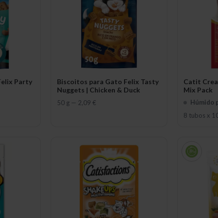
elix Party
Biscoitos para Gato Felix Tasty
Catit Cre
Nuggets | Chicken & Duck
Mix Pack
Húmido 
50 g
—
2,09 €
8 tubos x 1