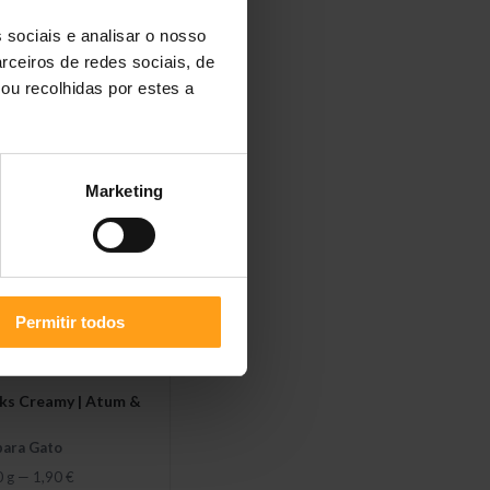
ks Creamy Big Mix
 sociais e analisar o nosso
rceiros de redes sociais, de
para Gato
ou recolhidas por estes a
10 g
—
6,10 €
Marketing
Permitir todos
cks Creamy | Atum &
para Gato
0 g
—
1,90 €