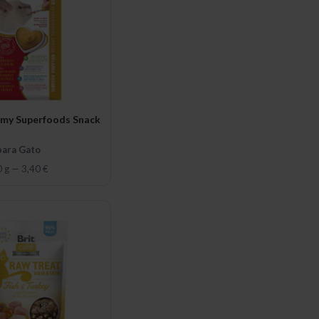
amy Superfoods Snack
para Gato
0 g
—
3,40 €