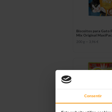
Biscoitos para Gato F
Mix Original MaxiPac
200 g
—
3,96 €
Consentir