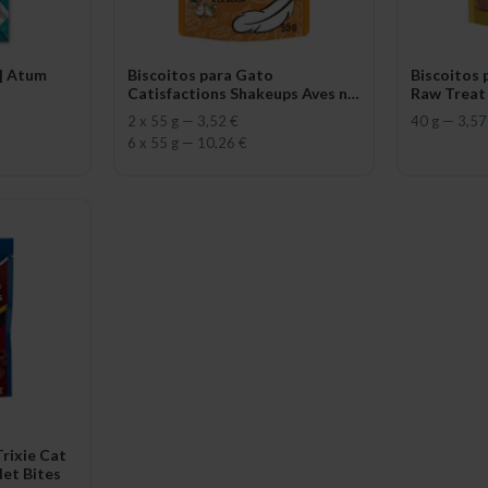
 | Atum
Biscoitos para Gato
Biscoitos 
Catisfactions Shakeups Aves na
Raw Treat 
Brasa
& Turkey
2 x 55 g
—
3,52 €
40 g
—
3,57
6 x 55 g
—
10,26 €
rixie Cat
let Bites