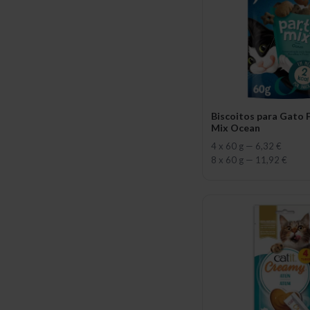
Biscoitos para Gato F
Mix Ocean
4 x 60 g
—
6,32 €
8 x 60 g
—
11,92 €