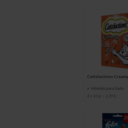
Catisfactions Cream
Húmido para Gato
4 x 10 g
—
2,29 €