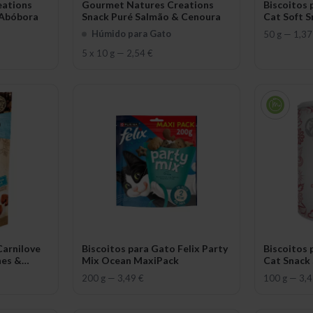
eations
Gourmet Natures Creations
Biscoitos 
 Abóbora
Snack Puré Salmão & Cenoura
Cat Soft S
Thyme
Húmido para Gato
50 g
—
1,37
5 x 10 g
—
2,54 €
Carnilove
Biscoitos para Gato Felix Party
Biscoitos 
nes &
Mix Ocean MaxiPack
Cat Snack 
200 g
—
3,49 €
100 g
—
3,4