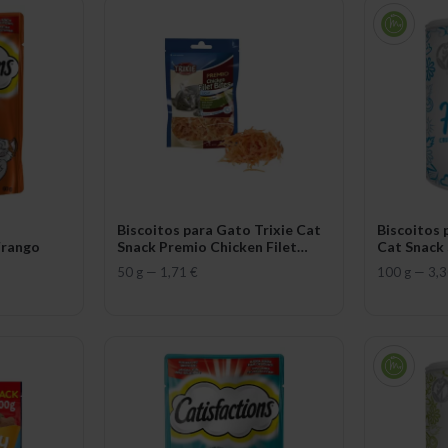
Biscoitos para Gato Trixie Cat
Biscoitos 
Frango
Snack Premio Chicken Filet
Cat Snack 
Bites
50 g
—
1,71 €
100 g
—
3,3