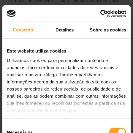
FELIX® Deli Moments™ snacks líquidos saborosos para
gatos com frango saquetas 4x10g.
Apresentamos uma forma divertida de dar um snack ao seu
gato!
Consentir
Detalhes
Sobre os cookies
Os novos snacks líquidos FELIX® Deli Moments™ têm
uma textura cremosa para partilhar momentos mais
duradouros com o seu gato.
Este website utiliza cookies
Graças ao seu sabor irresistível e à sua textura espessa e
Utilizamos cookies para personalizar conteúdo e
macia, FELIX® Deli Moments™ levará mais tempo para o
anúncios, fornecer funcionalidades de redes sociais e
seu gato comer.
analisar o nosso tráfego. Também partilhamos
Prontos para se adaptarem ao carácter do seu gato ou ao
informações acerca da sua utilização do site com os
momento, estes snacks são práticos de dar e fáceis para o
nossos parceiros de redes sociais, de publicidade e de
seu gato comer.
análise, que as podem combinar com outras informações
Uma experiência saborosa irresistível, que irá ter gosto
que lhes forneceu ou recolhidas por estes a partir da sua
em oferecer ao seu gato, com poucas calorias e sem
utilização dos respetivos serviços.
adição de açúcar.
FELIX® Deli Moments™ estão disponíveis em saquetas
Seleção
de 10g nas variedades que os gatos adoram: Frango.
Necessários