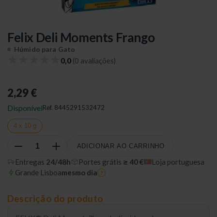
Felix Deli Moments Frango
Húmido para Gato
★
★
★
★
★
0,0
(0 avaliações)
2,29 €
Disponível
Ref.
8445291532472
4 x 10 g
ADICIONAR AO CARRINHO
Entregas
24/48h
Portes grátis
≥ 40 €
Loja portuguesa
Grande Lisboa
mesmo dia
?
Descrição do produto