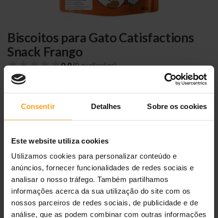
Biscoitos para Gato Catisfactions
Snack Frango
★
★
★
★
★
0,0
(0 avaliações)
9,90 €
Consentir
Detalhes
Sobre os cookies
Disponível
Ref.
5998749117774
6 x 60 g
4 x 180 g
Este website utiliza cookies
ADICIONAR AO CARRINHO
Utilizamos cookies para personalizar conteúdo e
anúncios, fornecer funcionalidades de redes sociais e
analisar o nosso tráfego. Também partilhamos
informações acerca da sua utilização do site com os
nossos parceiros de redes sociais, de publicidade e de
Entregas
24/48h
Portes grátis
≥ 40 €
Loja portuguesa
análise, que as podem combinar com outras informações
Grande Lisboa
mesmo dia
?