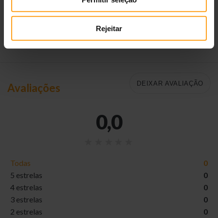
- Croquete com dupla textura
- Baixas em calorias, só 2kcal/peça
- Embalagens de 60 g
Rejeitar
DEIXAR AVALIAÇÃO
Avaliações
0,0
Todas
0
5 estrelas
0
4 estrelas
0
3 estrelas
0
2 estrelas
0