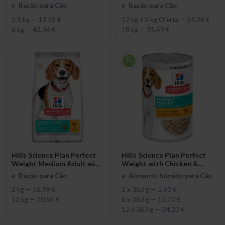
with Chicken
Ração para Cão
Ração para Cão
1,5 kg
—
13,59 €
12 kg + 2 kg Oferta
—
55,24 €
6 kg
—
43,34 €
18 kg
—
75,49 €
Hills Science Plan Perfect
Hills Science Plan Perfect
Weight Medium Adult with
Weight with Chicken &
Chicken
Vegetables
Ração para Cão
Alimento húmido para Cão
2 kg
—
16,99 €
2 x 363 g
—
5,90 €
12 kg
—
70,54 €
6 x 363 g
—
17,40 €
12 x 363 g
—
34,20 €