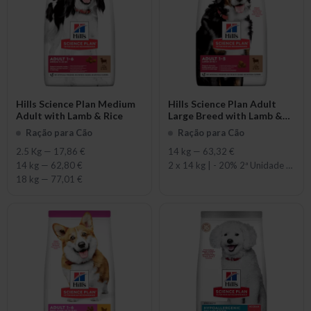
Hills Science Plan Medium
Hills Science Plan Adult
Adult with Lamb & Rice
Large Breed with Lamb &
Rice
Ração para Cão
Ração para Cão
2.5 Kg
—
17,86 €
14 kg
—
63,32 €
14 kg
—
62,80 €
2 x 14 kg | - 20% 2ª Unidade
—
112
18 kg
—
77,01 €