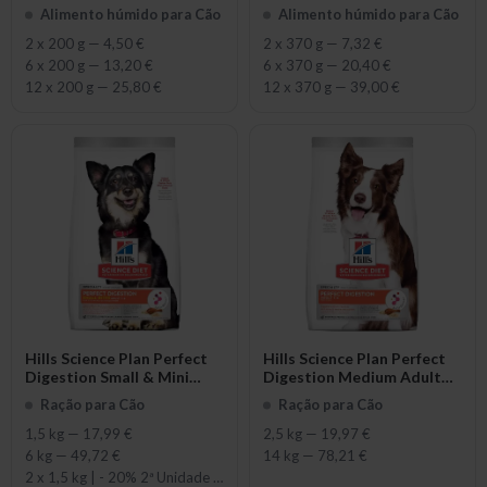
Digestion with Turkey
Alimento húmido para Cão
Alimento húmido para Cão
2 x 200 g
—
4,50 €
2 x 370 g
—
7,32 €
6 x 200 g
—
13,20 €
6 x 370 g
—
20,40 €
12 x 200 g
—
25,80 €
12 x 370 g
—
39,00 €
Hills Science Plan Perfect
Hills Science Plan Perfect
Digestion Small & Mini
Digestion Medium Adult
Adult with Chicken
with Chicken
Ração para Cão
Ração para Cão
1,5 kg
—
17,99 €
2,5 kg
—
19,97 €
6 kg
—
49,72 €
14 kg
—
78,21 €
2 x 1,5 kg | - 20% 2ª Unidade
—
82,78 €