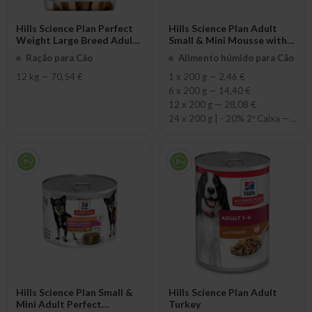
Hills Science Plan Perfect
Hills Science Plan Adult
Weight Large Breed Adult
Small & Mini Mousse with
with Chicken
Chicken
Ração para Cão
Alimento húmido para Cão
12 kg
—
70,54 €
1 x 200 g
—
2,46 €
6 x 200 g
—
14,40 €
12 x 200 g
—
28,08 €
24 x 200 g | - 20% 2ª Caixa
—
50,6
Hills Science Plan Small &
Hills Science Plan Adult
Mini Adult Perfect
Turkey