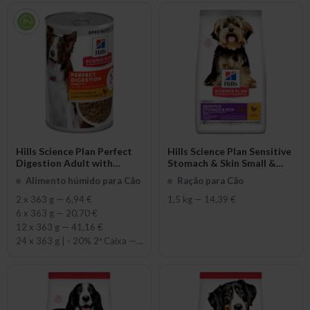
Hills Science Plan Perfect
Hills Science Plan Sensitive
Digestion Adult with
Stomach & Skin Small &
Chicken & Vegetables
Mini Adult with Chicken
Alimento húmido para Cão
Ração para Cão
2 x 363 g
—
6,94 €
1,5 kg
—
14,39 €
6 x 363 g
—
20,70 €
12 x 363 g
—
41,16 €
24 x 363 g | - 20% 2ª Caixa
—
74,16 €