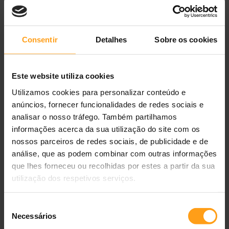
Adult with Chicken
Adult Hypoallergenic with
Salmon & Tuna
Ração para Cão
Ração para Cão
2,5 kg
—
17,86 €
2,5 kg
—
20,62 €
Consentir
Detalhes
Sobre os cookies
14 kg
—
65,44 €
14 kg
—
74,79 €
Este website utiliza cookies
Utilizamos cookies para personalizar conteúdo e
anúncios, fornecer funcionalidades de redes sociais e
analisar o nosso tráfego. Também partilhamos
informações acerca da sua utilização do site com os
nossos parceiros de redes sociais, de publicidade e de
análise, que as podem combinar com outras informações
que lhes forneceu ou recolhidas por estes a partir da sua
Hills Science Plan Perfect
Hills Science Plan Small &
Weight & Active Mobility
Mini Adult Perfect Weight
utilização dos respetivos serviços.
Large Breed Adult with
with Turkey
Ração para Cão
Alimento húmido para Cão
Chicken
12 kg
—
72,24 €
2 x 200 g
—
4,50 €
Seleção
6 x 200 g
—
13,20 €
Necessários
de
12 x 200 g
—
25,80 €