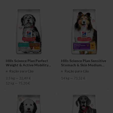
Hills Science Plan Perfect
Hills Science Plan Sensitive
Weight & Active Mobility
Stomach & Skin Medium
Medium Adult with
Adult with Chicken
Ração para Cão
Ração para Cão
Chicken
2,5 kg
—
22,49 €
14 kg
—
73,52 €
12 kg
—
75,20 €