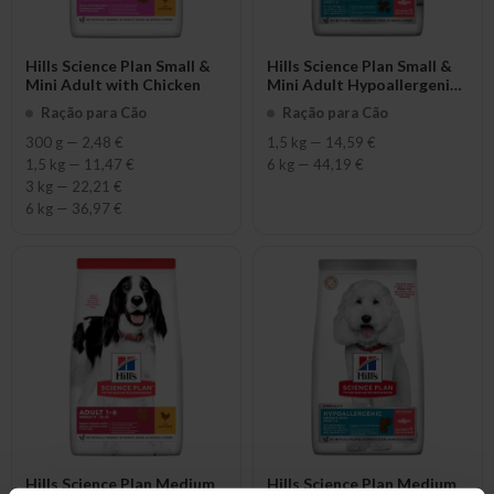
Hills Science Plan Small &
Hills Science Plan Small &
Mini Adult with Chicken
Mini Adult Hypoallergenic
with Salmon & Tuna
Ração para Cão
Ração para Cão
300 g
—
2,48 €
1,5 kg
—
14,59 €
1,5 kg
—
11,47 €
6 kg
—
44,19 €
3 kg
—
22,21 €
6 kg
—
36,97 €
Hills Science Plan Medium
Hills Science Plan Medium