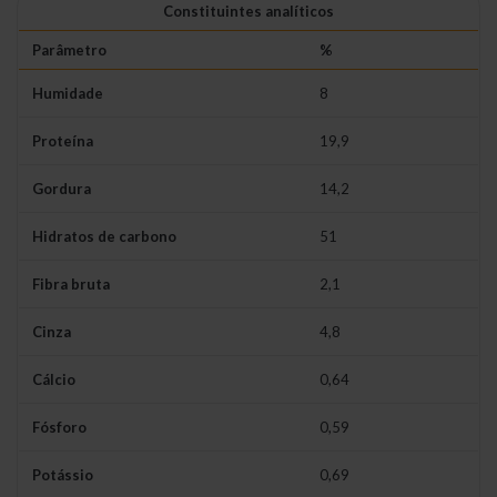
Constituintes analíticos
Parâmetro
%
Humidade
8
Proteína
19,9
Gordura
14,2
Hidratos de carbono
51
Fibra bruta
2,1
Cinza
4,8
Cálcio
0,64
Fósforo
0,59
Potássio
0,69