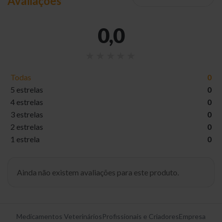
Avaliações
0,0
Todas
0
5 estrelas
0
4 estrelas
0
3 estrelas
0
2 estrelas
0
1 estrela
0
Ainda não existem avaliações para este produto.
Medicamentos Veterinários
Profissionais e Criadores
Empresa