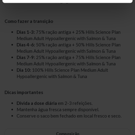
50+
11 g/kg
Como fazer a transição
Dias 1-3:
75% ração antiga + 25% Hills Science Plan
Medium Adult Hypoallergenic with Salmon & Tuna
Dias 4-6:
50% ração antiga + 50% Hills Science Plan
Medium Adult Hypoallergenic with Salmon & Tuna
Dias 7-9:
25% ração antiga + 75% Hills Science Plan
Medium Adult Hypoallergenic with Salmon & Tuna
Dia 10:
100% Hills Science Plan Medium Adult
Hypoallergenic with Salmon & Tuna
Dicas importantes
Divida a dose diária
em 2-3 refeições.
Mantenha água fresca sempre disponível.
Conserve o saco bem fechado em local fresco e seco.
Composição