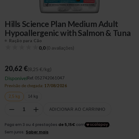
Hills Science Plan Medium Adult
Hypoallergenic with Salmon & Tuna
Ração para Cão
★
★
★
★
★
0,0
(0 avaliações)
20,62 €
(8,25 €/kg)
Disponível
Ref.
052742061047
Previsão de chegada:
17/08/2026
2,5 kg
14 kg
ADICIONAR AO CARRINHO