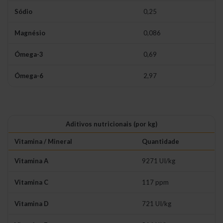
Sódio
0,25
Magnésio
0,086
Ómega-3
0,69
Ómega-6
2,97
Aditivos nutricionais (por kg)
Vitamina / Mineral
Quantidade
Vitamina A
9271 UI/kg
Vitamina C
117 ppm
Vitamina D
721 UI/kg