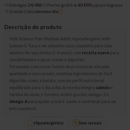
Entregas
24/48h
Portes grátis
≥ 40 €
Loja portuguesa
Grande Lisboa
mesmo dia
?
Descrição do produto
Hills Science Plan Medium Adult Hypoallergenic with
Salmon & Tuna é um alimento seco completo para cães
adultos de raça média (1-6 anos), com
receita suave
para
sensibilidades e apoio à pele e digestão.
Formulado com novas fontes de proteína de elevada
qualidade e sem cereais, combina ingredientes de fácil
digestão, como a batata, com um perfil nutricional
equilibrado para o dia a dia. A receita integra
salmão
e
farinha de atum, e fornece ácidos gordos ómega-3 e
ómega-6
para ajudar a nutrir a pele e contribuir para um
pelo saudável.
Hipoalergénico
Sem cereais