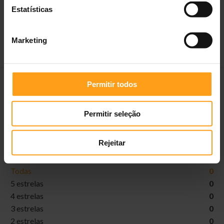
Estatísticas
Descrição do produto
Marketing
Permitir todos
DEIXAR AVALIAÇÃO
Avaliações
Permitir seleção
0,0
Rejeitar
Todas
0
5 estrelas
0
4 estrelas
0
3 estrelas
0
2 estrelas
0