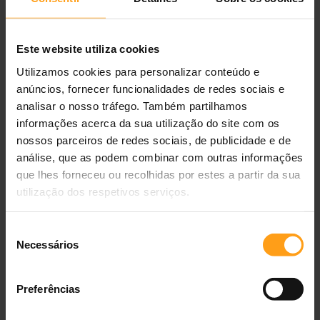
Este website utiliza cookies
Hills Science Plan Adult Turkey
Utilizamos cookies para personalizar conteúdo e
Alimento húmido para Cão
★
★
★
★
★
0,0
anúncios, fornecer funcionalidades de redes sociais e
(0 avaliações)
analisar o nosso tráfego. Também partilhamos
informações acerca da sua utilização do site com os
7,32 €
nossos parceiros de redes sociais, de publicidade e de
análise, que as podem combinar com outras informações
Disponível
Ref.
052742050805
que lhes forneceu ou recolhidas por estes a partir da sua
2 x 370 g
6 x 370 g
12 x 370 g
utilização dos respetivos serviços.
ADICIONAR AO CARRINHO
Seleção
Necessários
de
consentimento
Preferências
Entregas
24/48h
Portes grátis
≥ 40 €
Loja portuguesa
Grande Lisboa
mesmo dia
?