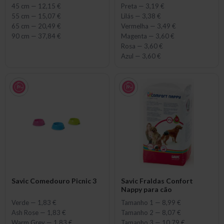
x 48-70 cm
45 cm
—
12,15 €
Preta
—
3,19 €
55 cm
—
15,07 €
Lilás
—
3,38 €
65 cm
—
20,49 €
Vermelha
—
3,49 €
90 cm
—
37,84 €
Magenta
—
3,60 €
Rosa
—
3,60 €
Azul
—
3,60 €
Savic Comedouro Picnic 3
Savic Fraldas Confort
Nappy para cão
Verde
—
1,83 €
Tamanho 1
—
8,99 €
Ash Rose
—
1,83 €
Tamanho 2
—
8,07 €
Warm Grey
—
1,83 €
Tamanho 3
—
10,79 €