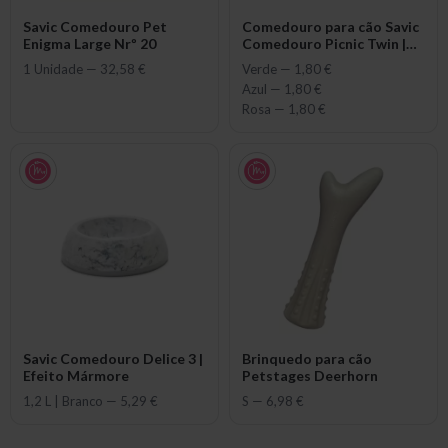
Savic Comedouro Pet
Comedouro para cão Savic
Enigma Large Nrº 20
Comedouro Picnic Twin |
0,4L
1 Unidade
—
32,58 €
Verde
—
1,80 €
Azul
—
1,80 €
Rosa
—
1,80 €
Savic Comedouro Delice 3 |
Brinquedo para cão
Efeito Mármore
Petstages Deerhorn
1,2 L | Branco
—
5,29 €
S
—
6,98 €