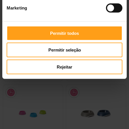
Marketing
Permitir todos
Savic Dispensador de
Savic Cama Cosy-Air |
Alimentos Loop Medium
Cinzento
Permitir seleção
Warm Grey
—
8,29 €
45 cm
—
12,15 €
55 cm
—
15,07 €
Rejeitar
65 cm
—
20,49 €
90 cm
—
37,84 €