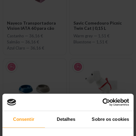
Nayeco Transportadora
Savic Comedouro Picnic
Vision IATA 60 para cão
Twin Cat | 0,15 L
Castanho
—
36,16 €
Warm grey
—
1,51 €
Salmão
—
36,16 €
Bluestone
—
1,51 €
Azul Claro
—
36,16 €
Consentir
Detalhes
Sobre os cookies
Comedouro para cão Savic
Nayeco Peitoral Basico
Comedouro Delice 2 |
Nylon | 20 mm x 35-50 cm
Cores Sortidas
para cão