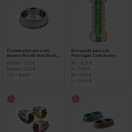
Dispensador para cão
Brinquedo para cão
Nayeco Nordic Inox Bowl
Petstages Crunchcore
Embossed Spiral - Anti ants
470 ml
—
3,65 €
XS
—
6,21 €
960 ml
—
5,35 €
S
—
7,27 €
1,9 l
—
8,60 €
M
—
9,65 €
L
—
14,31 €