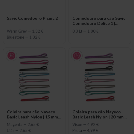
Savic Comedouro Picnic 2
Comedouro para cão Savic
Comedouro Delice 1 |
Cores Sortidas
Warm Grey
—
1,32 €
0,3 Lt
—
1,80 €
Bluestone
—
1,32 €
Coleira para cão Nayeco
Coleira para cão Nayeco
Basic Leash Nylon | 15 mm x
Basic Leash Nylon | 20 mm x
100 cm
100 cm
Magenta
—
2,65 €
Vison
—
4,92 €
Lilás
—
2,65 €
Preta
—
4,99 €