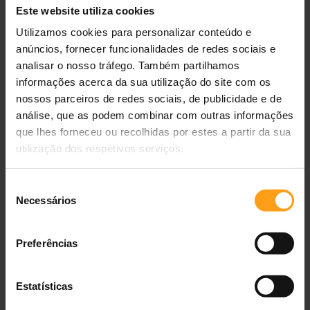
0,6 Lt
—
2,10 €
Lilás
—
5,95 €
Este website utiliza cookies
Preto
—
6,14 €
Rosa
—
6,60 €
Utilizamos cookies para personalizar conteúdo e
anúncios, fornecer funcionalidades de redes sociais e
analisar o nosso tráfego. Também partilhamos
informações acerca da sua utilização do site com os
nossos parceiros de redes sociais, de publicidade e de
análise, que as podem combinar com outras informações
que lhes forneceu ou recolhidas por estes a partir da sua
utilização dos respetivos serviços.
Seleção
Necessários
Brinquedo para cão Nayeco
Savic Dispensador de Água
de
Rubber Tennis Ball with
Loop Medium
consentimento
Tricolor Rope
9 cm
—
7,15 €
Azul
—
7,69 €
Preferências
1,5 L | Efeito Mármore Branco
—
7,
Estatísticas