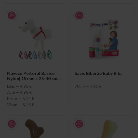
Nayeco Peitoral Basico
Savic Biberão Baby Biba
Nylon| 15 mm x 25-40 cm
para cão
Lilás
—
4,95 €
70 ml
—
7,61 €
Azul
—
4,95 €
Preto
—
5,14 €
Vison
—
5,15 €