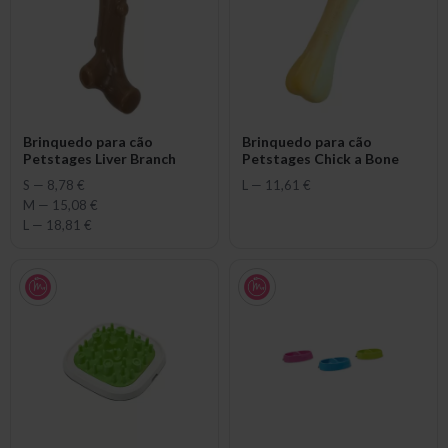
Brinquedo para cão
Brinquedo para cão
Petstages Liver Branch
Petstages Chick a Bone
S
—
8,78 €
L
—
11,61 €
M
—
15,08 €
L
—
18,81 €