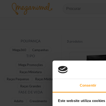
POUPANÇA
3
produtos
Mega360
Campanhas
TIPO
Mega Promoções
Raças Miniatura
Raças Pequenas
Raças Médias
Consentir
Raças Grandes
FASE DE VIDA
Este website utiliza cookies
Adulto
Crescimento