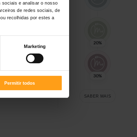
mall & Mini Adult 9+
 sociais e analisar o nosso
ce Chicken
rceiros de redes sociais, de
ra Cão
ou recolhidas por estes a
8 €
20%
Marketing
30%
Permitir todos
SABER MAIS