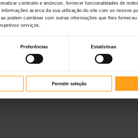
e Adult 7+
Pro Plan Medium & Large Adult
Pro Plan S
onalizar conteúdo e anúncios, fornecer funcionalidades de redes
7+ Sensitive Skin Salmon
Age Defen
informações acerca da sua utilização do site com os nossos pa
Ração para Cão
Ração pa
ue as podem combinar com outras informações que lhes forneceu 
14 Kg
—
57,89 €
3 Kg
—
19,5
respetivos serviços.
Preferências
Estatísticas
Permitir seleção