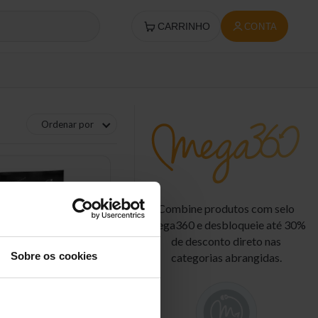
CARRINHO
CONTA
Ordenar por
Combine produtos com selo
Mega360 e desbloqueie até 30%
de desconto direto nas
Sobre os cookies
categorias abrangidas.