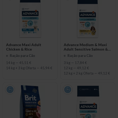
Advance Maxi Adult
Advance Medium & Maxi
Chicken & Rice
Adult Sensitive Salmon &
Rice
Ração para Cão
Ração para Cão
14 kg
—
45,51 €
3 kg
—
17,84 €
14 kg + 3 kg Oferta
—
45,94 €
12 kg
—
49,12 €
12 kg + 2 kg Oferta
—
49,12 €