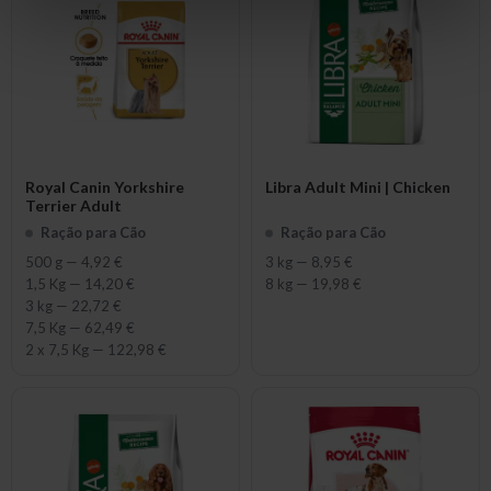
Royal Canin Yorkshire
Libra Adult Mini | Chicken
Terrier Adult
Ração para Cão
Ração para Cão
500 g
—
4,92 €
3 kg
—
8,95 €
1,5 Kg
—
14,20 €
8 kg
—
19,98 €
3 kg
—
22,72 €
7,5 Kg
—
62,49 €
2 x 7,5 Kg
—
122,98 €