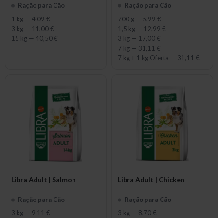
Ração para Cão
Ração para Cão
1 kg
—
4,09 €
700 g
—
5,99 €
3 kg
—
11,00 €
1,5 kg
—
12,99 €
15 kg
—
40,50 €
3 kg
—
17,00 €
7 kg
—
31,11 €
7 kg + 1 kg Oferta
—
31,11 €
Libra Adult | Salmon
Libra Adult | Chicken
Ração para Cão
Ração para Cão
3 kg
—
9,11 €
3 kg
—
8,70 €