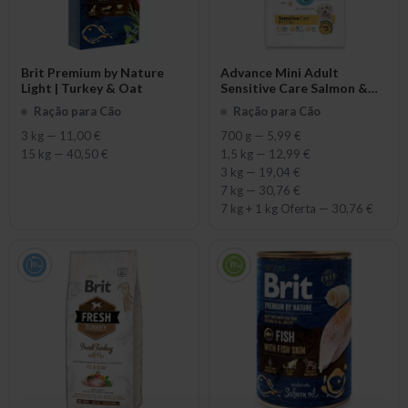
Brit Premium by Nature
Advance Mini Adult
Light | Turkey & Oat
Sensitive Care Salmon &
Rice
Ração para Cão
Ração para Cão
3 kg
—
11,00 €
700 g
—
5,99 €
15 kg
—
40,50 €
1,5 kg
—
12,99 €
3 kg
—
19,04 €
7 kg
—
30,76 €
7 kg + 1 kg Oferta
—
30,76 €