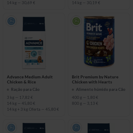
14 kg
—
30,69 €
14 kg
—
30,19 €
Advance Medium Adult
Brit Premium by Nature
Chicken & Rice
Chicken with Hearts
Ração para Cão
Alimento húmido para Cão
3 kg
—
17,82 €
400 g
—
1,80 €
14 kg
—
45,80 €
800 g
—
3,13 €
14 kg + 3 kg Oferta
—
45,80 €