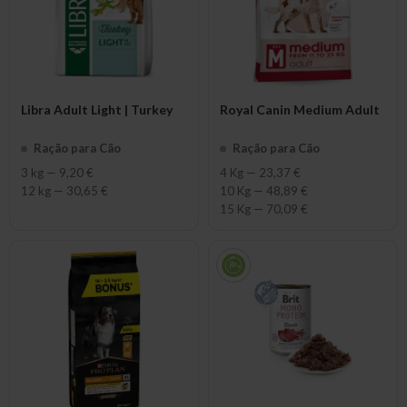
Libra Adult Light | Turkey
Royal Canin Medium Adult
Ração para Cão
Ração para Cão
3 kg
—
9,20 €
4 Kg
—
23,37 €
12 kg
—
30,65 €
10 Kg
—
48,89 €
15 Kg
—
70,09 €