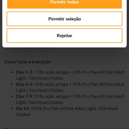
Permitir todos
Estas quantidades são apenas recomendações. Para
manutenção de peso, ajuste a dose conforme o nível de
Permitir seleção
atividade, condição física e necessidades individuais do cão.
Se o cão estiver acima do peso ideal, siga as indicações e ajuste
Rejeitar
a quantidade para atingir uma perda de peso média mensal de
2% a 4% do peso corporal.
Como fazer a transição
Dias 1-3:
75% ração antiga + 25% Pro Plan All Size Adult
Light / Sterilised Chicken
Dias 4-6:
50% ração antiga + 50% Pro Plan All Size Adult
Light / Sterilised Chicken
Dias 7-9:
25% ração antiga + 75% Pro Plan All Size Adult
Light / Sterilised Chicken
Dia 10:
100% Pro Plan All Size Adult Light / Sterilised
Chicken