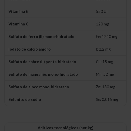
Vitamina E
550 UI
Vitamina C
120 mg
Sulfato de ferro (II) mono-hidratado
Fe: 1240 mg
Iodato de cálcio anidro
I: 2,2 mg
Sulfato de cobre (II) penta-hidratado
Cu: 15 mg
Sulfato de manganês mono-hidratado
Mn: 52 mg
Sulfato de zinco mono-hidratado
Zn: 130 mg
Selenito de sódio
Se: 0,015 mg
Aditivos tecnológicos (por kg)