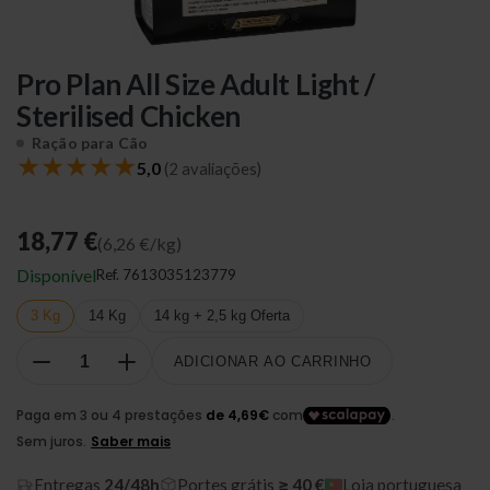
Pro Plan All Size Adult Light /
Sterilised Chicken
Ração para Cão
★
★
★
★
★
5,0
(2 avaliações)
18,77 €
(6,26 €/kg)
Disponível
Ref.
7613035123779
3 Kg
14 Kg
14 kg + 2,5 kg Oferta
ADICIONAR AO CARRINHO
Entregas
24/48h
Portes grátis
≥ 40 €
Loja portuguesa