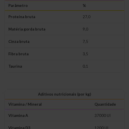
Parâmetro
%
Proteína bruta
27,0
Matéria gorda bruta
9,0
Cinza bruta
7,5
Fibra bruta
3,5
Taurina
0,1
Aditivos nutricionais (por kg)
Vitamina / Mineral
Quantidade
Vitamina A
37000 UI
Vitamina D3
1200 UI