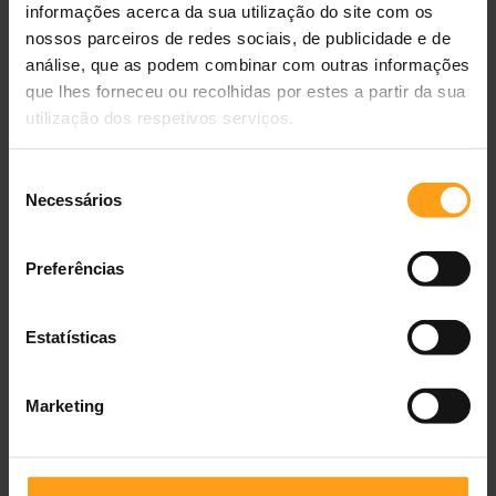
informações acerca da sua utilização do site com os
regularmente o médico veterinário assistente.
nossos parceiros de redes sociais, de publicidade e de
análise, que as podem combinar com outras informações
Guia de alimentação (dose diária recomendada)
que lhes forneceu ou recolhidas por estes a partir da sua
utilização dos respetivos serviços.
Dose diária recomendada
Peso
Manutenção
Esterilização
Perda de
Seleção
esperado do
peso
Necessários
de
cão adulto
consentimento
1 kg
40 g
35 g
30 g
Preferências
10 kg
185 g
165 g
140 g
Estatísticas
25 kg
345 g
300 g
260 g
35 kg
435 g
380 g
325 g
Marketing
45 kg
515 g
445 g
385 g
70 kg
690 g
600 g
515 g