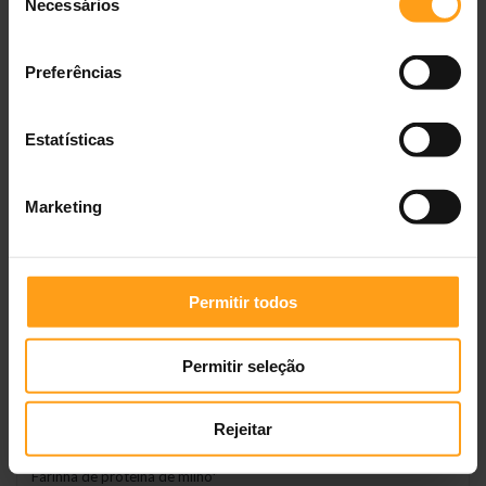
Necessários
de
consentimento
Dicas importantes
Preferências
Divida a dose diária
em 2-3 refeições.
Mantenha água fresca sempre disponível.
Conserve o saco bem fechado em local fresco e seco.
Estatísticas
Composição
Marketing
Farinha de trigo*
Arroz*
Permitir todos
Glúten de trigo*
Permitir seleção
Farinha de soja*
Rejeitar
Gordura de porco
Farinha de proteína de milho*