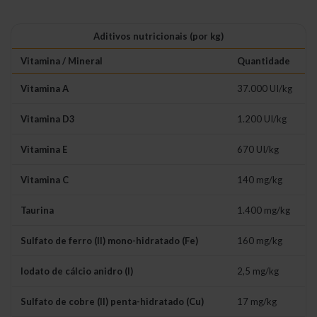
Aditivos nutricionais (por kg)
Vitamina / Mineral
Quantidade
Vitamina A
37.000 UI/kg
Vitamina D3
1.200 UI/kg
Vitamina E
670 UI/kg
Vitamina C
140 mg/kg
Taurina
1.400 mg/kg
Sulfato de ferro (II) mono-hidratado (Fe)
160 mg/kg
Iodato de cálcio anidro (I)
2,5 mg/kg
Sulfato de cobre (II) penta-hidratado (Cu)
17 mg/kg