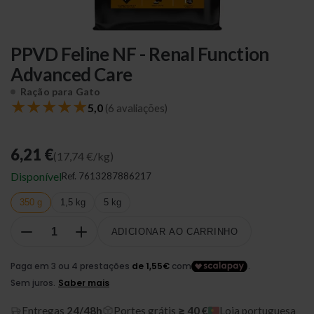
PPVD Feline NF - Renal Function
Advanced Care
Ração para Gato
★
★
★
★
★
5,0
(6 avaliações)
6,21 €
(17,74 €/kg)
Disponível
Ref.
7613287886217
350 g
1,5 kg
5 kg
ADICIONAR AO CARRINHO
Entregas
24/48h
Portes grátis
≥ 40 €
Loja portuguesa