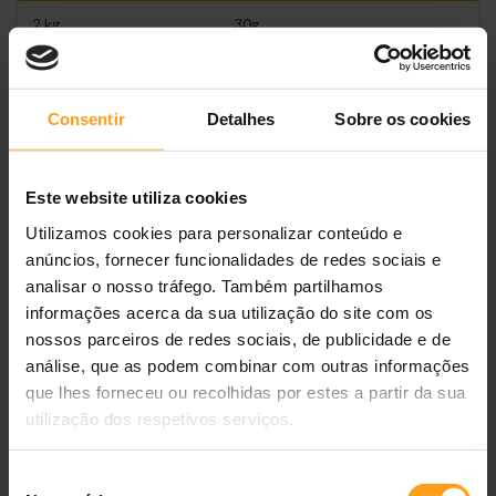
2 kg
30g
3 kg
40g
Consentir
Detalhes
Sobre os cookies
4 kg
55g
5 kg
70g
Este website utiliza cookies
> 5 kg
+ 15g/kg
Utilizamos cookies para personalizar conteúdo e
anúncios, fornecer funcionalidades de redes sociais e
analisar o nosso tráfego. Também partilhamos
Como fazer a transição
informações acerca da sua utilização do site com os
Dias 1-3:
75% ração antiga + 25% PPVD Feline NF -
nossos parceiros de redes sociais, de publicidade e de
Renal Function Advanced Care
análise, que as podem combinar com outras informações
Dias 4-6:
50% ração antiga + 50% PPVD Feline NF -
que lhes forneceu ou recolhidas por estes a partir da sua
Renal Function Advanced Care
utilização dos respetivos serviços.
Dias 7-9:
25% ração antiga + 75% PPVD Feline NF -
Renal Function Advanced Care
Dia 10:
100% PPVD Feline NF - Renal Function
Seleção
Advanced Care