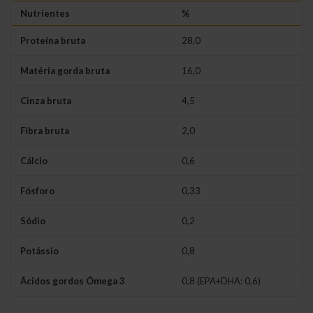
Nutrientes
%
Proteína bruta
28,0
Matéria gorda bruta
16,0
Cinza bruta
4,5
Fibra bruta
2,0
Cálcio
0,6
Fósforo
0,33
Sódio
0,2
Potássio
0,8
Ácidos gordos Ómega 3
0,8 (EPA+DHA: 0,6)