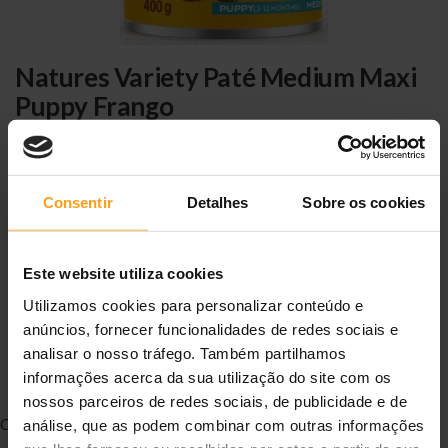
Natures Variety Paté Medium Maxi
Puppy Frango
Alimento húmido para Cão
★
★
★
★
★
0,0
(0 avaliações)
Consentir
Detalhes
Sobre os cookies
2,69 €
(6,73 €/kg)
Disponível
Ref.
8410650639215
Este website utiliza cookies
400 g
Utilizamos cookies para personalizar conteúdo e
anúncios, fornecer funcionalidades de redes sociais e
ADICIONAR AO CARRINHO
analisar o nosso tráfego. Também partilhamos
Entregas
24/48h
Portes grátis
≥ 40 €
Loja portuguesa
informações acerca da sua utilização do site com os
Grande Lisboa
mesmo dia
?
nossos parceiros de redes sociais, de publicidade e de
Características:
análise, que as podem combinar com outras informações