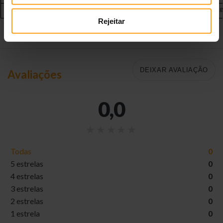
16
Alimentação mista
1 + 65 g
1 ½ + 100 g
Rejeitar
DEIXAR AVALIAÇÃO
Avaliações
0,0
Todas
0
5 estrelas
0
4 estrelas
0
3 estrelas
0
2 estrelas
0
1 estrela
0