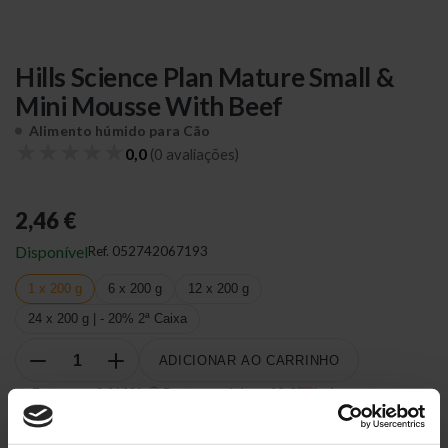
Hills Science Plan Mature Small &
Mini Mousse With Beef
Alimento húmido para Cão
★
★
★
★
★
0,0
(0 avaliações)
2,46 €
Disponível
Ref.
052742067193
1 x 200 g
6 x 200 g
12 x 200 g
24 x 200 g | - 20% 2ª Caixa
ADICIONAR AO CARRINHO
Entregas
24/48h
Portes grátis
≥ 40 €
Loja portuguesa
Grande Lisboa
mesmo dia
?