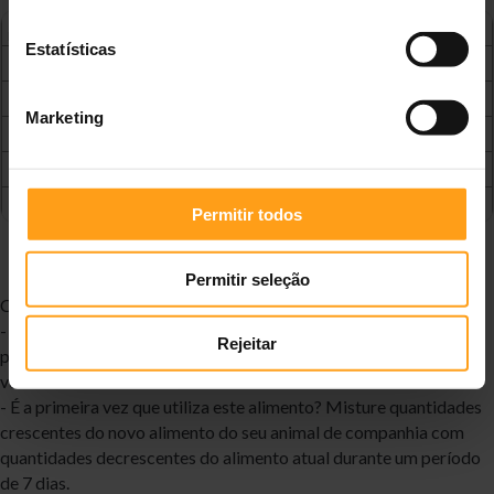
Peso cão - kgs
Quantidade diária - 200 g Latas
Estatísticas
1
1/2
2
1
Marketing
5
2
7
3
10
3 1/2
Permitir todos
Permitir seleção
Conselhos Úteis:
- Ajuste as quantidades de alimento, conforme seja necessário,
Rejeitar
para manter o peso ideal. Se não tem a certeza, pergunte ao seu
veterinário.
- É a primeira vez que utiliza este alimento? Misture quantidades
crescentes do novo alimento do seu animal de companhia com
quantidades decrescentes do alimento atual durante um período
de 7 dias.