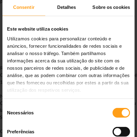
Principais Benefícios:
Consentir
Detalhes
Sobre os cookies
Combinação ideal de proteínas, gorduras e hidratos de
carbono para proporcionar-lhes a energia que necessitam
Uma poderosa fórmula de antioxidantes para apoiar o
Este website utiliza cookies
sistema imunitário
Utilizamos cookies para personalizar conteúdo e
Ingredientes de fácil digestão para apoiar uma digestão
anúncios, fornecer funcionalidades de redes sociais e
saudável
analisar o nosso tráfego. Também partilhamos
informações acerca da sua utilização do site com os
Recomendado para:
nossos parceiros de redes sociais, de publicidade e de
Cães adultos maturos com 7 ou mais anos de idade, que pesem até
análise, que as podem combinar com outras informações
10kg quando adultos.
que lhes forneceu ou recolhidas por estes a partir da sua
utilização dos respetivos serviços.
Não recomendado para:
Cachorros, cadelas gestantes ou lactantes. Durante a gestação ou
Seleção
lactação, o alimento das cadelas deve ser alterado para Hill's
Necessários
de
Science Plan Puppy & Mother mousse.
consentimento
Guia Alimentação:
Preferências