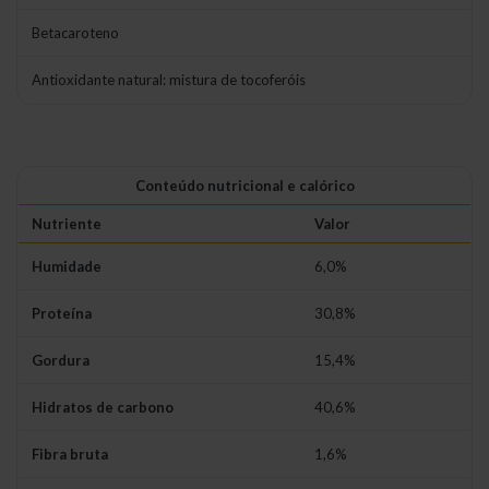
Betacaroteno
Antioxidante natural: mistura de tocoferóis
Conteúdo nutricional e calórico
Nutriente
Valor
Humidade
6,0%
Proteína
30,8%
Gordura
15,4%
Hidratos de carbono
40,6%
Fibra bruta
1,6%