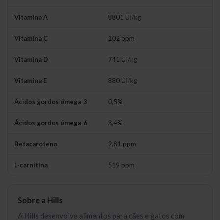
Vitamina A
8801 UI/kg
Vitamina C
102 ppm
Vitamina D
741 UI/kg
Vitamina E
880 UI/kg
Ácidos gordos ómega-3
0,5%
Ácidos gordos ómega-6
3,4%
Betacaroteno
2,81 ppm
L-carnitina
519 ppm
Sobre a Hills
A Hills desenvolve alimentos para cães e gatos com