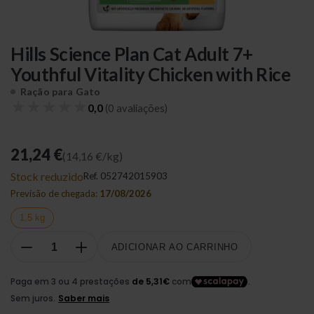
Hills Science Plan Cat Adult 7+
Youthful Vitality Chicken with Rice
Ração para Gato
★
★
★
★
★
0,0
(0 avaliações)
21,24 €
(14,16 €/kg)
Stock reduzido
Ref.
052742015903
Previsão de chegada:
17/08/2026
1,5 kg
ADICIONAR AO CARRINHO