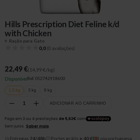
Hills Prescription Diet Feline k/d
with Chicken
Ração para Gato
★
★
★
★
★
0,0
(0 avaliações)
22,49 €
(14,99 €/kg)
Disponível
Ref.
052742918600
1,5 kg
3 kg
8 kg
ADICIONAR AO CARRINHO
Entregas
24/48h
Portes grátis
≥ 40 €
Loja portuguesa