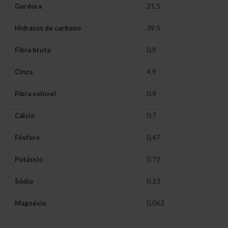
Gordura
21.5
Hidratos de carbono
39.5
Fibra bruta
0.9
Cinza
4.9
Fibra solúvel
0.9
Cálcio
0.7
Fósforo
0.47
Potássio
0.72
Sódio
0.23
Magnésio
0.062