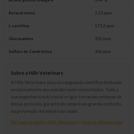
Ácidos gordos ómega-6
3.44 %
Betacaroteno
2.23 ppm
L-carnitina
573.2 ppm
Glucosamina
330 ppm
Sulfato de Condroitina
306 ppm
Sobre a Hills Veterinary
A Hills Veterinary atua na vanguarda científica dedicada
exclusivamente aos patudos mais necessitados. Toda a
sua engenharia nutricional e rigor tornaram centenas de
dietas possíveis garantindo sempre um grande conforto
ou prevenção duradoura da saúde.
Ver mais produtos Hills Veterinary
·
Guia de Alimentação