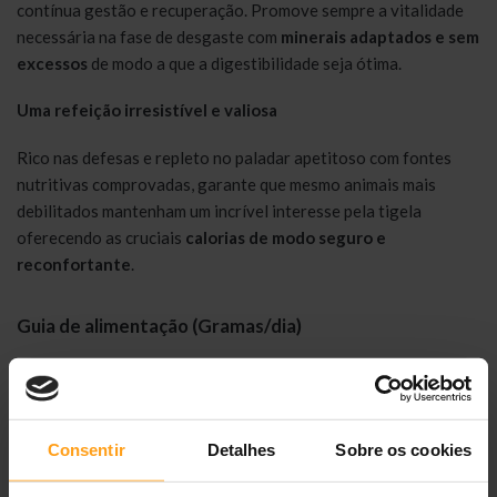
contínua gestão e recuperação. Promove sempre a vitalidade
necessária na fase de desgaste com
minerais adaptados e sem
excessos
de modo a que a digestibilidade seja ótima.
Uma refeição irresistível e valiosa
Rico nas defesas e repleto no paladar apetitoso com fontes
nutritivas comprovadas, garante que mesmo animais mais
debilitados mantenham um incrível interesse pela tigela
oferecendo as cruciais
calorias de modo seguro e
reconfortante
.
Guia de alimentação (Gramas/dia)
Dose diária recomendada (Seco):
Peso do gato
Quantidade (g)
Consentir
Detalhes
Sobre os cookies
2 kg
35 g