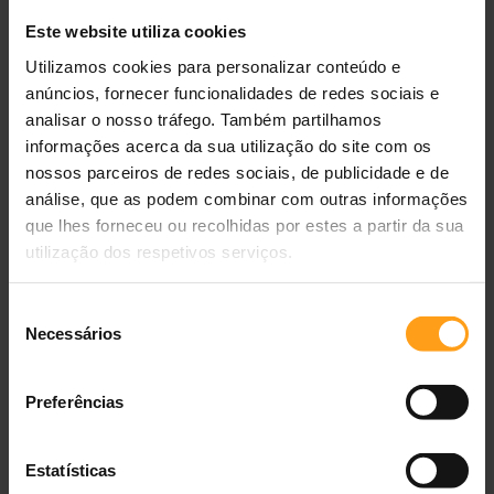
3 kg
45 g
Este website utiliza cookies
4 kg
55 g
Utilizamos cookies para personalizar conteúdo e
anúncios, fornecer funcionalidades de redes sociais e
5 kg
65 g
analisar o nosso tráfego. Também partilhamos
informações acerca da sua utilização do site com os
6 kg
75 g
nossos parceiros de redes sociais, de publicidade e de
análise, que as podem combinar com outras informações
7 kg +
11 g por kg
que lhes forneceu ou recolhidas por estes a partir da sua
utilização dos respetivos serviços.
Como fazer a transição
Seleção
Como fazer a transição
Necessários
de
consentimento
Dias 1-3:
75% ração antiga + 25% Hills Prescription Diet
Feline k/d with Chicken
Preferências
Dias 4-6:
50% ração antiga + 50% Hills Prescription Diet
Feline k/d with Chicken
Dias 7-9:
25% ração antiga + 75% Hills Prescription Diet
Estatísticas
Feline k/d with Chicken