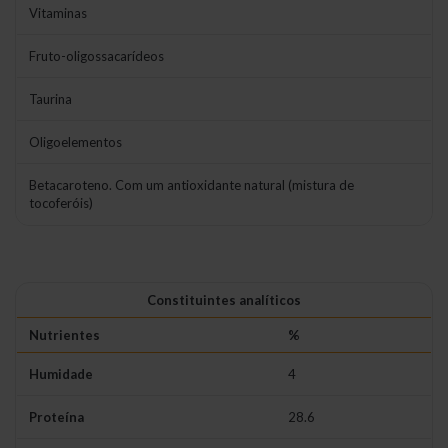
Vitaminas
Fruto-oligossacarídeos
Taurina
Oligoelementos
Betacaroteno. Com um antioxidante natural (mistura de
tocoferóis)
Constituintes analíticos
Nutrientes
%
Humidade
4
Proteína
28.6