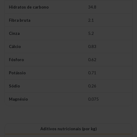
Hidratos de carbono
34.8
Fibra bruta
2.1
Cinza
5.2
Cálcio
0.83
Fósforo
0.62
Potássio
0.71
Sódio
0.26
Magnésio
0.075
Aditivos nutricionais (por kg)