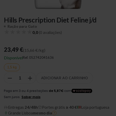
Hills Prescription Diet Feline j/d
Ração para Gato
★
★
★
★
★
0,0
(0 avaliações)
23,49 €
(15,66 €/kg)
Disponível
Ref.
052742041636
1,5 kg
ADICIONAR AO CARRINHO
Entregas
24/48h
Portes grátis
≥ 40 €
Loja portuguesa
Grande Lisboa
mesmo dia
?