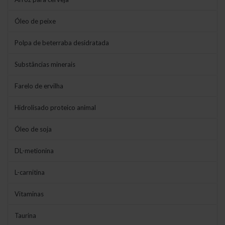
Óleo de peixe
Polpa de beterraba desidratada
Substâncias minerais
Farelo de ervilha
Hidrolisado proteico animal
Óleo de soja
DL-metionina
L-carnitina
Vitaminas
Taurina