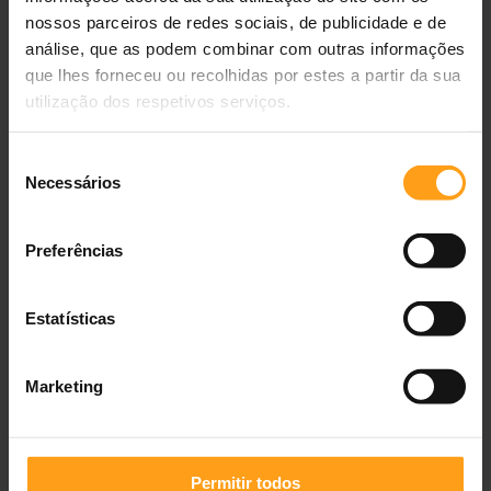
Peso do gato
Quantidade (g)
nossos parceiros de redes sociais, de publicidade e de
análise, que as podem combinar com outras informações
2 kg
35 g
que lhes forneceu ou recolhidas por estes a partir da sua
utilização dos respetivos serviços.
3 kg
45 g
4 kg
60 g
Seleção
Necessários
de
5 kg
70 g
consentimento
6 kg
80 g
Preferências
7+ kg
12 g por kg
Estatísticas
Como fazer a transição
Marketing
Dias 1-3:
75% ração antiga + 25% Hills Prescription Diet
Feline j/d
Dias 4-6:
50% ração antiga + 50% Hills Prescription Diet
Feline j/d
Permitir todos