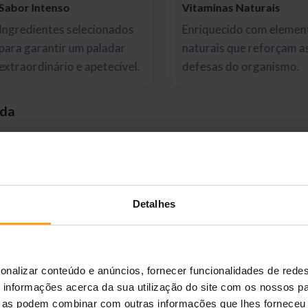
Sabor Intenso
Vitaminas Naturais
Ingredientes selecionados
Enriquecido com elemen
para garantir um paladar
naturais que reforçam a
extraordinário e apetecível.
defesas do organismo.
ada
e
olístico que combina ingredientes de alta qualidade com erv
quilibrada.
Detalhes
era
ores matérias-primas alemãs, sem corantes ou conservantes 
onalizar conteúdo e anúncios, fornecer funcionalidades de redes
ente digestibilidade
.
informações acerca da sua utilização do site com os nossos pa
ue as podem combinar com outras informações que lhes forneceu 