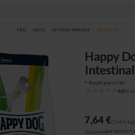
CÃO
GATO
OUTROS ANIMAIS
MEGA 360
Happy Do
Intestina
Ração para Cão
★
★
★
★
★
0,0
(0 av
7,64 €
(7,64 €/kg)
Disponível
Ref.
40019671