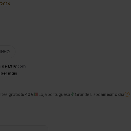
/2026
INHO
rtes grátis
≥ 40 €
Loja portuguesa
Grande Lisboa
mesmo dia
?