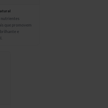
atural
nutrientes
ais que promovem
brilhante e
l.