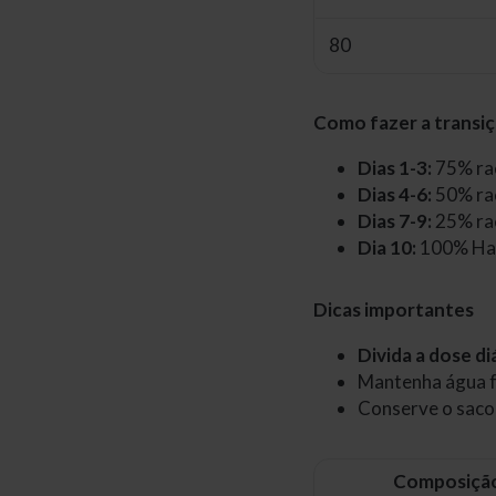
80
Como fazer a transi
Dias 1-3:
75% raç
Dias 4-6:
50% raç
Dias 7-9:
25% raç
Dia 10:
100% Hap
Dicas importantes
Divida a dose di
Mantenha água f
Conserve o saco 
Composiçã