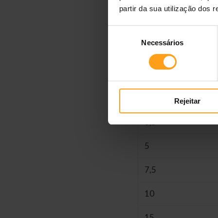
Guia de Alimentação
partir da sua utilização dos 
Seleção
Necessários
de
Peso ideal do cão
consentimento
Em kg
2
Rejeitar
3,5
5
7,5
10
15