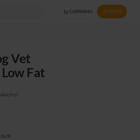
CARRINHO
CONTA
g Vet
l Low Fat
aliações)
52678