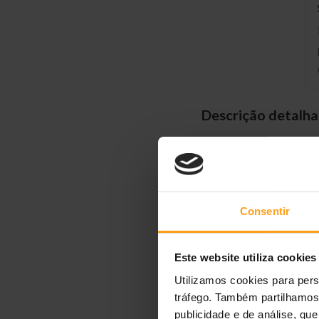
Descrição detalh
Conceito Natural Lif
Baseada no conceito h
uma vida saudável e e
Consentir
Ingredientes da Bavi
Este website utiliza cookies
Produzida com as melh
Utilizamos cookies para pers
garantindo uma
excel
tráfego. Também partilhamos 
publicidade e de análise, q