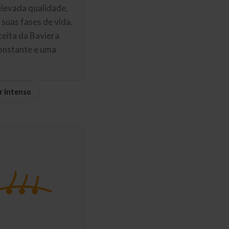
elevada qualidade,
suas fases de vida.
eceita da Baviera
constante e uma
r Intenso