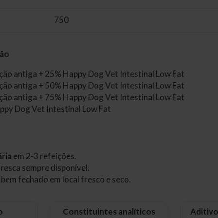
750
ção
ão antiga + 25% Happy Dog Vet Intestinal Low Fat
ão antiga + 50% Happy Dog Vet Intestinal Low Fat
ão antiga + 75% Happy Dog Vet Intestinal Low Fat
py Dog Vet Intestinal Low Fat
ária
em 2-3 refeições.
resca sempre disponível.
bem fechado em local fresco e seco.
o
Constituintes analíticos
Aditivo