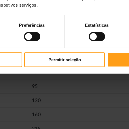
respetivos serviços.
Dose diária recomendada
Preferências
Estatísticas
Cães adultos com requisitos normais
Dose diária (24h) em gramas
48
Permitir seleção
73
95
130
160
215