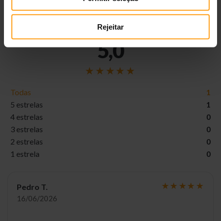
DEIXAR AVALIAÇÃO
Avaliações
Rejeitar
5,0
Todas
1
5 estrelas
1
4 estrelas
0
3 estrelas
0
2 estrelas
0
1 estrela
0
Pedro T.
16/06/2026