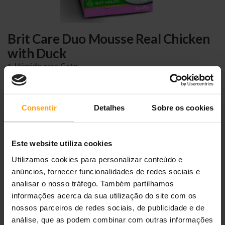
Brit Care Duo Mousse Real Chicken
with Duck
Húmido para Gato
★
★
★
★
★
5,0
(1 avaliação)
Consentir
Detalhes
Sobre os cookies
8,64 €
(57,60 €/kg)
Disponível
Ref.
8595602579730
Este website utiliza cookies
6 x 25 g
Utilizamos cookies para personalizar conteúdo e
ADICIONAR AO CARRINHO
anúncios, fornecer funcionalidades de redes sociais e
analisar o nosso tráfego. Também partilhamos
informações acerca da sua utilização do site com os
nossos parceiros de redes sociais, de publicidade e de
análise, que as podem combinar com outras informações
Entregas
24/48h
Portes grátis
≥ 40 €
Loja portuguesa