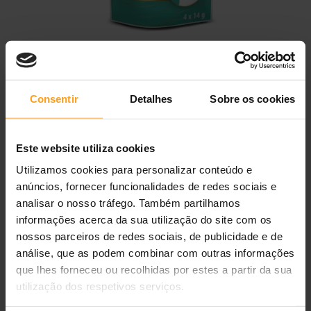
Brit Care Creamy Treats Duo
Mousse with Whitefish & Tuna
★
★
★
★
★
0,0
(0 avaliações)
Consentir
Detalhes
Sobre os cookies
2,90 €
Este website utiliza cookies
Disponível
Ref.
8595602579761
Utilizamos cookies para personalizar conteúdo e
anúncios, fornecer funcionalidades de redes sociais e
4 x 14 g
analisar o nosso tráfego. Também partilhamos
ADICIONAR AO CARRINHO
informações acerca da sua utilização do site com os
nossos parceiros de redes sociais, de publicidade e de
Entregas
24/48h
Portes grátis
≥ 40 €
Loja portuguesa
análise, que as podem combinar com outras informações
Grande Lisboa
mesmo dia
?
que lhes forneceu ou recolhidas por estes a partir da sua
utilização dos respetivos serviços.
Descrição do produto