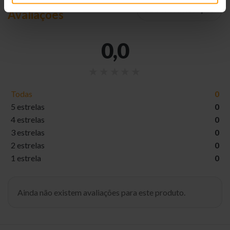
DEIXAR AVALIAÇÃO
Avaliações
0,0
Todas
0
5 estrelas
0
4 estrelas
0
3 estrelas
0
2 estrelas
0
1 estrela
0
Ainda não existem avaliações para este produto.