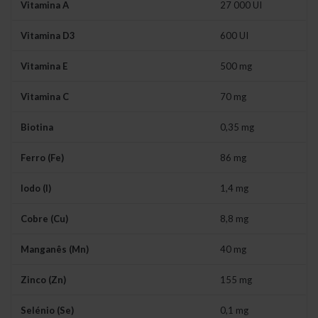
Vitamina A
27 000 UI
Vitamina D3
600 UI
Vitamina E
500 mg
Vitamina C
70 mg
Biotina
0,35 mg
Ferro (Fe)
86 mg
Iodo (I)
1,4 mg
Cobre (Cu)
8,8 mg
Manganês (Mn)
40 mg
Zinco (Zn)
155 mg
Selénio (Se)
0,1 mg