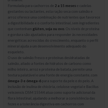
Formulada para cachorros de
2 a 15 meses
e cadelas
gestantes ou lactantes, esta ração seca com salmão e
arroz oferece uma combinação de nutrientes que favorece
a digestibilidade e o conforto intestinal, sem ingredientes
que contenham
glúten, soja ou ovo
. Os níveis de proteína
e gordura são ajustados para responder às necessidades
energéticas acrescidas do crescimento, enquanto o perfil
mineral ajuda a um desenvolvimento adequado do
esqueleto.
O uso de salmão fresco e proteínas desidratadas de
salmão, aliado a fontes de hidratos de carbono como
milho inteiro, arroz e proteína de batata, permite uma
textura palatável e uma fonte de energia constante, com
ómega-3 e ómega-6
para suporte da pele e do pelo. A
inclusão de inulina de chicória, celulose vegetal e Bacillus
velezensis DSM 15544 atua como suporte adicional da
flora intestinal, ajudando a melhorar a consistência das
fezes e a tolerância digestiva em cachorros com