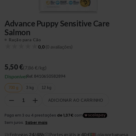
Advance Puppy Sensitive Care
Salmon
Ração para Cão
★
★
★
★
★
0,0
(0 avaliações)
5,50 €
(7,86 €/kg)
Disponível
Ref.
8410650582894
700 g
3 kg
12 kg
ADICIONAR AO CARRINHO
Entregas
24/48h
Portes grátis
≥ 40 €
Loja portuguesa