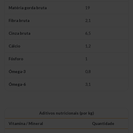
Matéria gorda bruta
19
Fibra bruta
2,1
Cinza bruta
6,5
Cálcio
1,2
Fósforo
1
Ómega-3
0,8
Ómega-6
3,1
Aditivos nutricionais (por kg)
Vitamina / Mineral
Quantidade