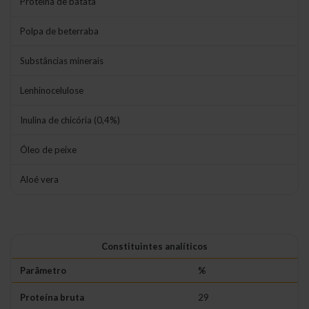
Proteína de batata
Polpa de beterraba
Substâncias minerais
Lenhinocelulose
Inulina de chicória (0,4%)
Óleo de peixe
Aloé vera
Constituintes analíticos
Parâmetro
%
Proteína bruta
29