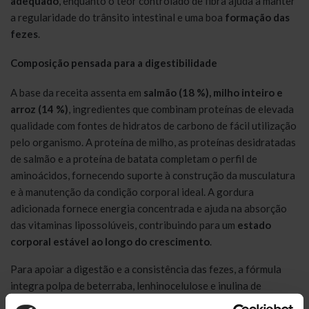
adequado
, enquanto o teor controlado de fibra ajuda a manter
a regularidade do trânsito intestinal e uma boa
formação das
fezes
.
Composição pensada para a digestibilidade
A base da receita assenta em
salmão (18 %), milho inteiro e
arroz (14 %)
, ingredientes que combinam proteínas de elevada
qualidade com fontes de hidratos de carbono de fácil utilização
pelo organismo. A proteína de milho, as proteínas desidratadas
de salmão e a proteína de batata completam o perfil de
aminoácidos, fornecendo suporte à construção da musculatura
e à manutenção da condição corporal ideal. A gordura
adicionada fornece energia concentrada e ajuda na absorção
das vitaminas lipossolúveis, contribuindo para um
estado
corporal estável ao longo do crescimento
.
Para apoiar a digestão e a consistência das fezes, a fórmula
integra polpa de beterraba, lenhinocelulose e inulina de
chicória, uma fibra prebiótica que favorece o crescimento de