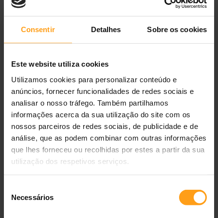
bactérias benéficas no intestino. A presença de aloé vera
confere um apoio adicional à barreira intestinal e cutânea,
Consentir
Detalhes
Sobre os cookies
enquanto as substâncias minerais equilibram o aporte de
micronutrientes essenciais. Em conjunto, estes componentes
tornam a ração uma opção adequada para cães jovens com
Este website utiliza cookies
sensibilidades digestivas recorrentes
.
Utilizamos cookies para personalizar conteúdo e
Vitaminas, minerais e energia para o crescimento
anúncios, fornecer funcionalidades de redes sociais e
analisar o nosso tráfego. Também partilhamos
O complexo vitamínico inclui
vitaminas A, D3, E e C
, que,
informações acerca da sua utilização do site com os
juntamente com biotina e oligoelementos como ferro, iodo,
nossos parceiros de redes sociais, de publicidade e de
cobre, manganês, zinco e selénio, ajudam a sustentar o sistema
análise, que as podem combinar com outras informações
imunitário e o metabolismo diário. Estes nutrientes atuam de
que lhes forneceu ou recolhidas por estes a partir da sua
forma complementar, apoiando processos como a renovação
utilização dos respetivos serviços.
celular, a mineralização óssea e o funcionamento
neuromuscular, fundamentais em fases de crescimento rápido.
Seleção
A energia metabolizável de aprox.
4 075 kcal/kg
permite
Necessários
de
ajustar a dose diária em função do peso adulto e do nível de
consentimento
atividade do cachorro.