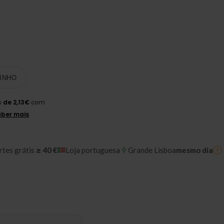
INHO
rtes grátis
≥ 40 €
Loja portuguesa
Grande Lisboa
mesmo dia
?