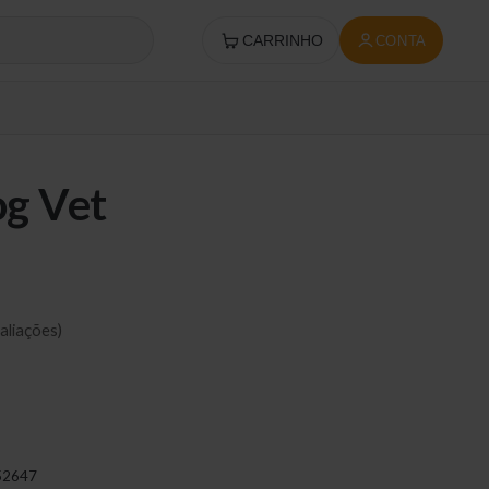
CARRINHO
CONTA
g Vet
aliações)
52647