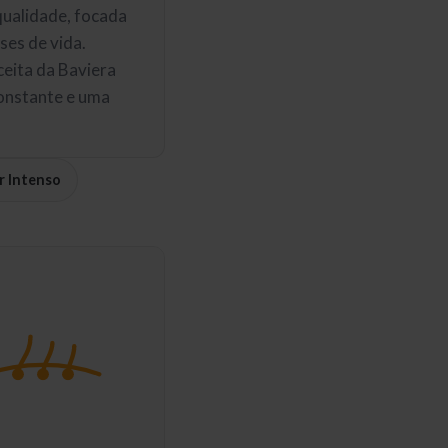
qualidade, focada
ses de vida.
eceita da Baviera
constante e uma
r Intenso