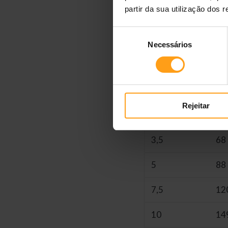
Guia de Alimentação
partir da sua utilização dos 
Seleção
Necessários
de
Peso ideal
Cã
consentimento
do cão
no
Em kg
Dos
Rejeitar
2
44
3,5
68
5
88
7,5
12
10
14