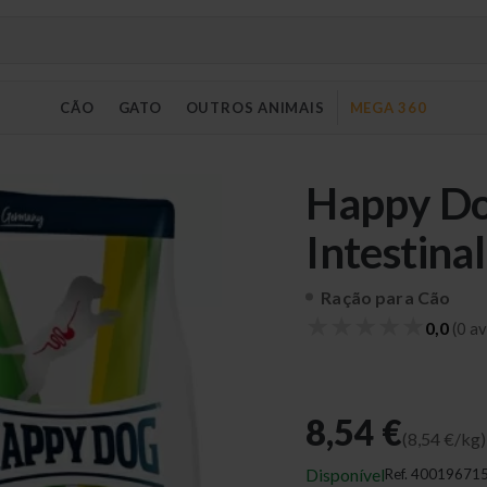
CÃO
GATO
OUTROS ANIMAIS
MEGA 360
Happy Do
Intestinal
Ração para Cão
★
★
★
★
★
0,0
(0 av
8,54 €
(8,54 €/kg)
Disponível
Ref.
40019671