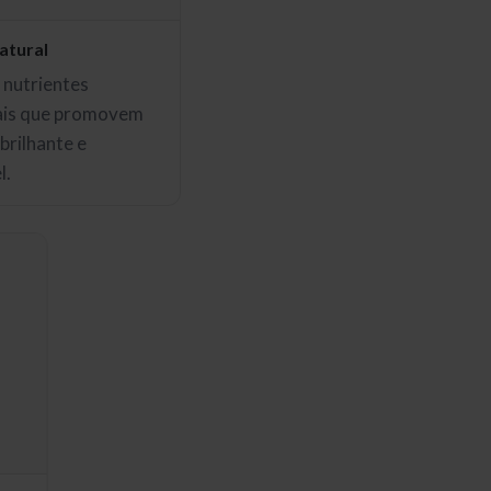
atural
nutrientes
ais que promovem
brilhante e
l.