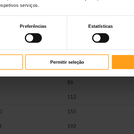
respetivos serviços.
Dose diária recomendada
Preferências
Estatísticas
es adultos com requisitos
Carrochos entre os 6 e os 
rmais
requisitos normais*
e diária (24h) em gramas
Dose diária (24h) em gramas
Permitir seleção
57
86
112
0
155
9
192