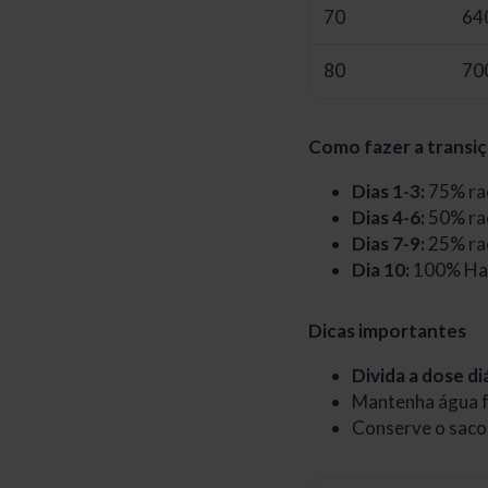
70
64
80
70
Como fazer a transi
Dias 1-3:
75% raç
Dias 4-6:
50% raç
Dias 7-9:
25% raç
Dia 10:
100% Hap
Dicas importantes
Divida a dose di
Mantenha água f
Conserve o saco 