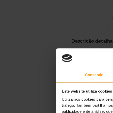
Descrição detalh
Conceito Natural Lif
Baseada no conceito h
uma vida saudável e e
Consentir
Ingredientes da Bavi
Este website utiliza cookies
Produzida com as melh
Utilizamos cookies para pers
garantindo uma
excel
tráfego. Também partilhamos 
publicidade e de análise, q