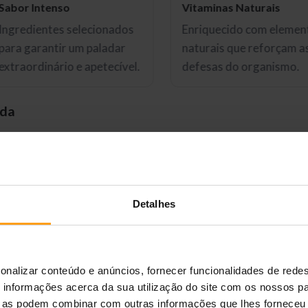
Sabor Intenso
Vitaminas Naturais
Ingredientes selecionados
Enriquecido com elemen
para garantir um paladar
naturais que reforçam a
extraordinário e apetecível.
defesas do organismo.
ada
e
olístico que combina ingredientes de alta qualidade com erv
quilibrada.
Detalhes
era
ores matérias-primas alemãs, sem corantes ou conservantes 
onalizar conteúdo e anúncios, fornecer funcionalidades de redes
ente digestibilidade
.
informações acerca da sua utilização do site com os nossos pa
ue as podem combinar com outras informações que lhes forneceu 