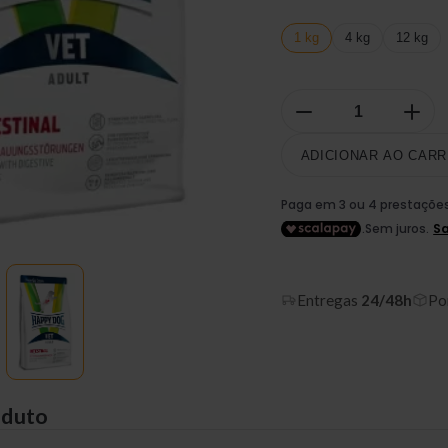
1 kg
4 kg
12 kg
ADICIONAR AO CARR
Entregas
24/48h
Po
oduto