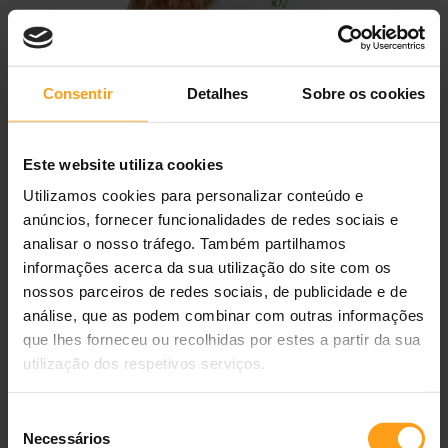
Biscoitos para cão Advance Dental
Consentir
Detalhes
Sobre os cookies
Care Stick Medium & Maxi
★
★
★
★
★
0,0
(0 avaliações)
Este website utiliza cookies
Utilizamos cookies para personalizar conteúdo e
2,97 €
anúncios, fornecer funcionalidades de redes sociais e
Disponível
Ref.
8410650172873
analisar o nosso tráfego. Também partilhamos
informações acerca da sua utilização do site com os
180 g
nossos parceiros de redes sociais, de publicidade e de
ADICIONAR AO CARRINHO
análise, que as podem combinar com outras informações
que lhes forneceu ou recolhidas por estes a partir da sua
Entregas
24/48h
Portes grátis
≥ 40 €
Loja portuguesa
utilização dos respetivos serviços.
Grande Lisboa
mesmo dia
?
Descrição do produto
Seleção
Necessários
de