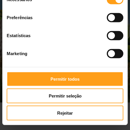
de
consentimento
Preferências
Estatísticas
Marketing
Permitir todos
Permitir seleção
Medicamentos Veterinários
Profissionais e Criadores
Empresa
Rejeitar
Termos e Condições
Politica de Privacidade
Contactos
Portes grátis ≥ 40€