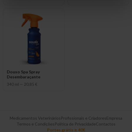
Douxo Spa Spray
Desembaraçante
340 ml
—
20,85 €
Medicamentos Veterinários
Profissionais e Criadores
Empresa
Termos e Condições
Politica de Privacidade
Contactos
Portes grátis ≥ 40€