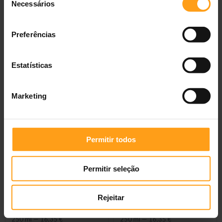
Necessários
de
consentimento
Preferências
Douxo Spa Amaciador
Douxo Spa Champô Seco
Mousse Cão
Estatísticas
250 ml
—
16,35 €
150 ml
—
11,26 €
Marketing
Permitir todos
Permitir seleção
Rejeitar
Douxo Spa Champô Anti-
Douxo Spa Champô Anti-
Odor
Queda
250 ml
—
16,35 €
250 ml
—
16,35 €