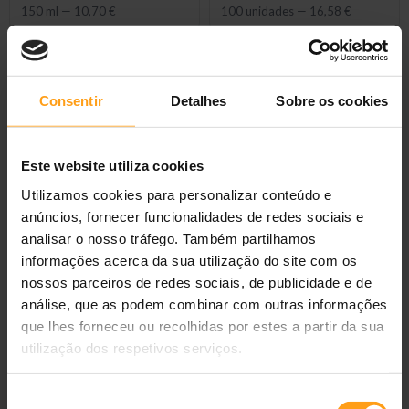
150 ml
—
10,70 €
100 unidades
—
16,58 €
Consentir
Detalhes
Sobre os cookies
Este website utiliza cookies
Utilizamos cookies para personalizar conteúdo e
anúncios, fornecer funcionalidades de redes sociais e
analisar o nosso tráfego. Também partilhamos
Douxo Spa Champô
Douxo Spa Champô +
Hidratante
Amaciador 2 em 1
informações acerca da sua utilização do site com os
250 ml
—
16,35 €
250 ml
—
16,35 €
nossos parceiros de redes sociais, de publicidade e de
análise, que as podem combinar com outras informações
que lhes forneceu ou recolhidas por estes a partir da sua
utilização dos respetivos serviços.
Seleção