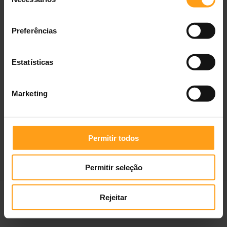
de
60 ml
—
17,24 €
consentimento
Preferências
Estatísticas
Marketing
Permitir todos
Permitir seleção
Medicamentos Veterinários
Profissionais e Criadores
Empresa
Rejeitar
Termos e Condições
Politica de Privacidade
Contactos
Portes grátis ≥ 40€