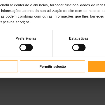
ensive
Specific F/C-IN-L Intensive
onalizar conteúdo e anúncios, fornecer funcionalidades de redes
Support
informações acerca da sua utilização do site com os nossos pa
ra Cão
Alimento húmido para Cão
ue as podem combinar com outras informações que lhes forneceu 
12,22 €
395 g
—
6,42 €
respetivos serviços.
Preferências
Estatísticas
Permitir seleção