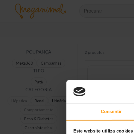
POUPANÇA
2
produtos
Mega360
Campanhas
TIPO
Patê
CATEGORIA
Hépatica
Renal
Urinária
Comportamento
Consentir
Peso & Diabetes
Gastrointestinal
Este website utiliza cookies