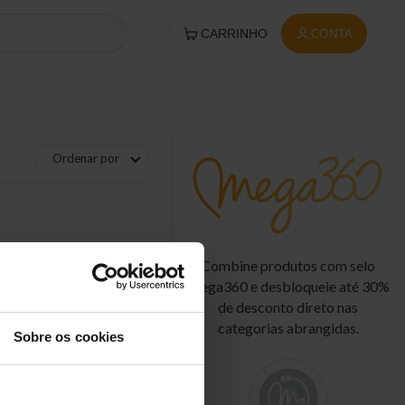
CARRINHO
CONTA
Ordenar por
Combine produtos com selo
Mega360 e desbloqueie até 30%
de desconto direto nas
categorias abrangidas.
Sobre os cookies