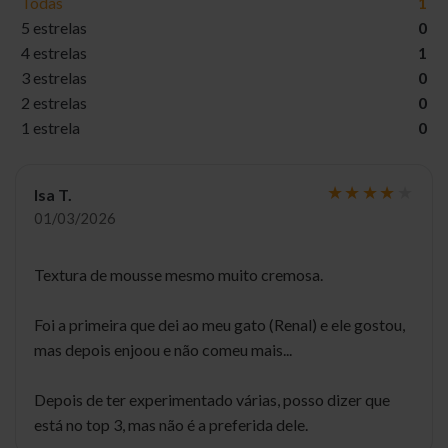
Todas
1
5 estrelas
0
4 estrelas
1
3 estrelas
0
2 estrelas
0
1 estrela
0
Isa T.
01/03/2026
Textura de mousse mesmo muito cremosa.
Foi a primeira que dei ao meu gato (Renal) e ele gostou,
mas depois enjoou e não comeu mais...
Depois de ter experimentado várias, posso dizer que
está no top 3, mas não é a preferida dele.