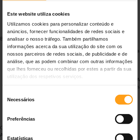
gatos com insuficiência renal crónica: Fórmula altamente
digerível para suportar os gatos com função
Este website utiliza cookies
gastrointestinal comprometida.
Utilizamos cookies para personalizar conteúdo e
anúncios, fornecer funcionalidades de redes sociais e
Benefícios chave:
analisar o nosso tráfego. Também partilhamos
informações acerca da sua utilização do site com os
Níveis restritos de proteína, mas de elevada qualidade: Para
nossos parceiros de redes sociais, de publicidade e de
ajudar a minimizar a perda de massa muscular e a formação
análise, que as podem combinar com outras informações
de toxinas; com nível restrito de fósforo para ajudar a
que lhes forneceu ou recolhidas por estes a partir da sua
retardar a progressão da insuficiência renal crónica.
utilização dos respetivos serviços.
Suplementação de ácidos gordos ómega 3: Com EPA e DHA
para ajudar a suportar a função renal em estádios avançados
Seleção
de insuficiência renal.
Necessários
Elevada palatabilidade para satisfazer os gatos com pouco
de
apetite.
consentimento
Preferências
Guia de alimentação:
Alimento dietético completo para gatos adultos, para suporte da
Estatísticas