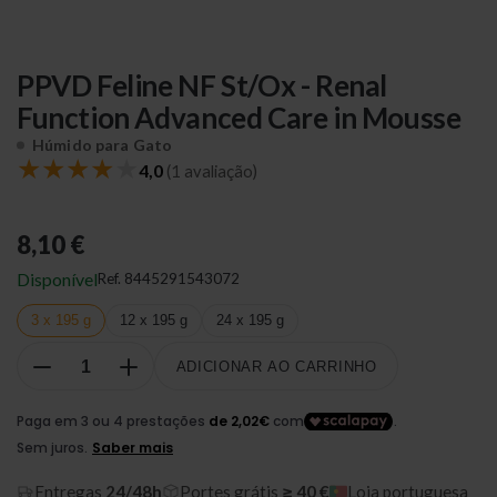
PPVD Feline NF St/Ox - Renal
Function Advanced Care in Mousse
Húmido para Gato
★
★
★
★
★
4,0
(1 avaliação)
8,10 €
Disponível
Ref.
8445291543072
3 x 195 g
12 x 195 g
24 x 195 g
ADICIONAR AO CARRINHO
Entregas
24/48h
Portes grátis
≥ 40 €
Loja portuguesa