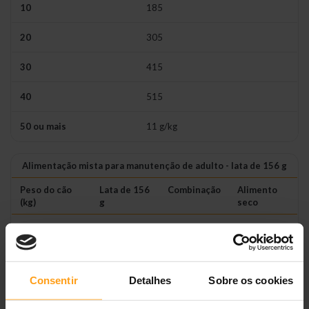
10
185
20
305
30
415
40
515
50 ou mais
11 g/kg
Alimentação mista para manutenção de adulto - lata de 156 g
Peso do cão
Lata de 156
Combinação
Alimento
(kg)
g
seco
1
0,5
+
15 g
2
1
+
15 g
Consentir
Detalhes
Sobre os cookies
4
1
+
55 g