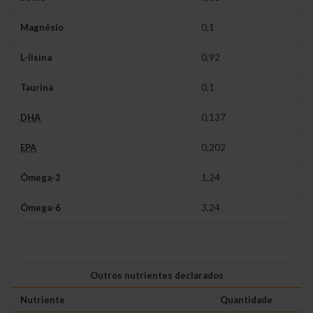
Magnésio
0,1
L-lisina
0,92
Taurina
0,1
DHA
0,137
EPA
0,202
Ómega-3
1,24
Ómega-6
3,24
Outros nutrientes declarados
Nutriente
Quantidade