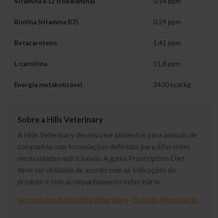
Vitamina B12 (cobalamina)
0,14 ppm
Biotina (vitamina B7)
0,29 ppm
Betacaroteno
1,41 ppm
L-carnitina
11,8 ppm
Energia metabolizável
3430 kcal/kg
Sobre a Hills Veterinary
A Hills Veterinary desenvolve alimentos para animais de
companhia com formulações definidas para diferentes
necessidades nutricionais. A gama Prescription Diet
deve ser utilizada de acordo com as indicações do
produto e com acompanhamento veterinário.
Ver mais produtos Hills Veterinary
·
Guia de Alimentação