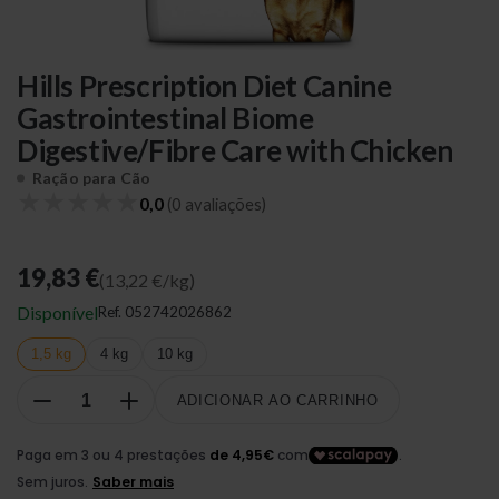
Hills Prescription Diet Canine
Gastrointestinal Biome
Digestive/Fibre Care with Chicken
Ração para Cão
★
★
★
★
★
0,0
(0 avaliações)
19,83 €
(13,22 €/kg)
Disponível
Ref.
052742026862
1,5 kg
4 kg
10 kg
ADICIONAR AO CARRINHO