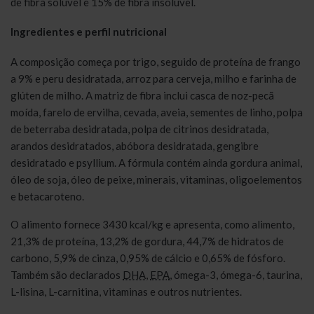
de fibra solúvel e 15% de fibra insolúvel.
Ingredientes e perfil nutricional
A composição começa por trigo, seguido de proteína de frango
a 9% e peru desidratada, arroz para cerveja, milho e farinha de
glúten de milho. A matriz de fibra inclui casca de noz-pecã
moída, farelo de ervilha, cevada, aveia, sementes de linho, polpa
de beterraba desidratada, polpa de citrinos desidratada,
arandos desidratados, abóbora desidratada, gengibre
desidratado e psyllium. A fórmula contém ainda gordura animal,
óleo de soja, óleo de peixe, minerais, vitaminas, oligoelementos
e betacaroteno.
O alimento fornece 3430 kcal/kg e apresenta, como alimento,
21,3% de proteína, 13,2% de gordura, 44,7% de hidratos de
carbono, 5,9% de cinza, 0,95% de cálcio e 0,65% de fósforo.
Também são declarados
DHA
,
EPA
, ómega-3, ómega-6, taurina,
L-lisina, L-carnitina, vitaminas e outros nutrientes.