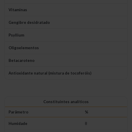
Vitaminas
Gengibre desidratado
Psyllium
Oligoelementos
Betacaroteno
Antioxidante natural (mistura de tocoferóis)
Constituintes analíticos
Parâmetro
%
Humidade
8