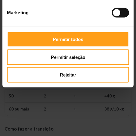
2
0,5
+
10 g
Marketing
4
0,5
+
50 g
5
1
+
25 g
Permitir todos
10
1
+
100 g
20
1
+
225 g
Permitir seleção
30
2
+
245 g
Rejeitar
40
2
+
350 g
50
2
+
440 g
60 ou mais
2
+
88 g/10 kg
Como fazer a transição