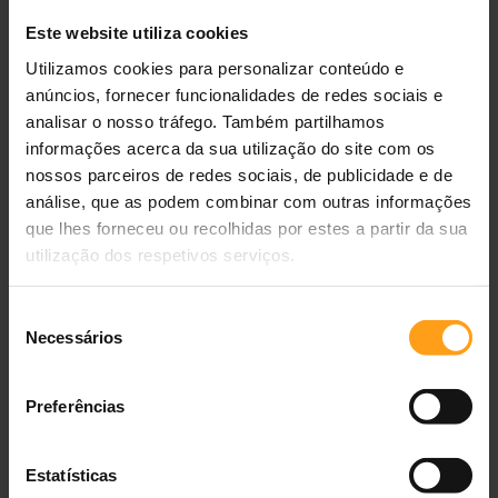
5
1
+
70 g
Este website utiliza cookies
10
2
+
110 g
Utilizamos cookies para personalizar conteúdo e
anúncios, fornecer funcionalidades de redes sociais e
20
2
+
235 g
analisar o nosso tráfego. Também partilhamos
informações acerca da sua utilização do site com os
30
2
+
345 g
nossos parceiros de redes sociais, de publicidade e de
análise, que as podem combinar com outras informações
40
2
+
445 g
que lhes forneceu ou recolhidas por estes a partir da sua
50
2
+
540 g
utilização dos respetivos serviços.
60 ou mais
2
+
100 g/10 kg
Seleção
Necessários
de
Alimentação mista para manutenção de adulto - lata de 354 g
consentimento
Peso do cão
Lata de 354
Combinação
Alimento
Preferências
(kg)
g
seco
1
0,25
+
10 g
Estatísticas