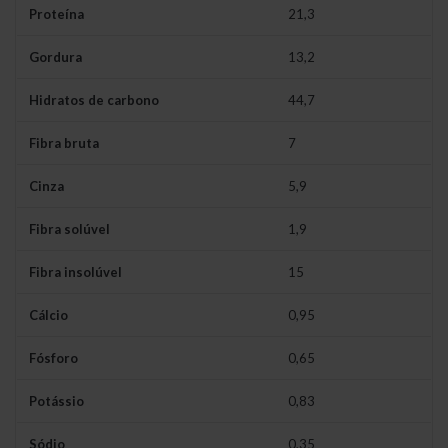
Proteína
21,3
Gordura
13,2
Hidratos de carbono
44,7
Fibra bruta
7
Cinza
5,9
Fibra solúvel
1,9
Fibra insolúvel
15
Cálcio
0,95
Fósforo
0,65
Potássio
0,83
Sódio
0,35