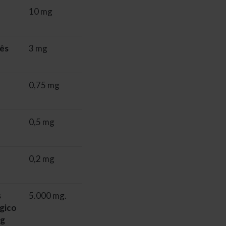
10 mg
ês
3 mg
0,75 mg
0,5 mg
0,2 mg
s
5.000 mg.
gico
kg