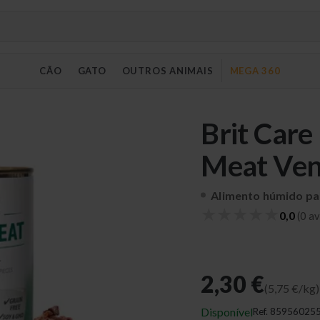
CÃO
GATO
OUTROS ANIMAIS
MEGA 360
Brit Care
Meat Ven
Alimento húmido pa
★
★
★
★
★
0,0
(0 av
2,30 €
(5,75 €/kg)
Disponível
Ref.
85956025