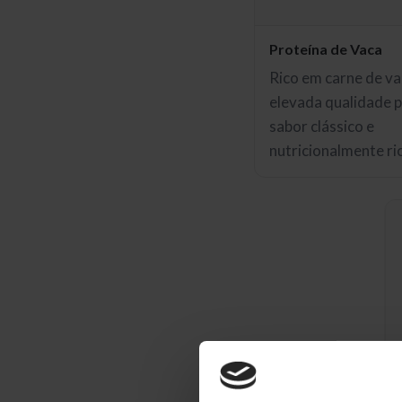
Proteína de Vaca
Rico em carne de va
elevada qualidade 
sabor clássico e
nutricionalmente ri