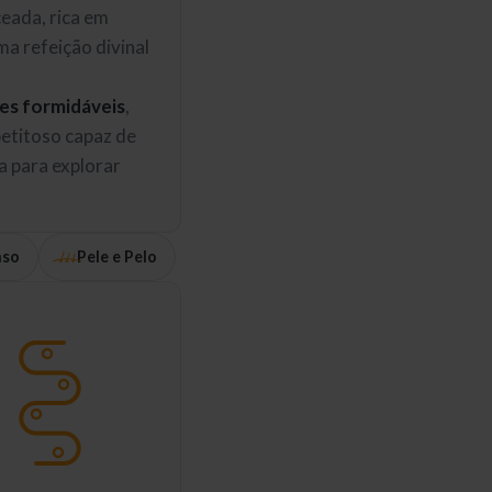
eada, rica em
ma refeição divinal
xes formidáveis
,
etitoso capaz de
a para explorar
nso
Pele e Pelo