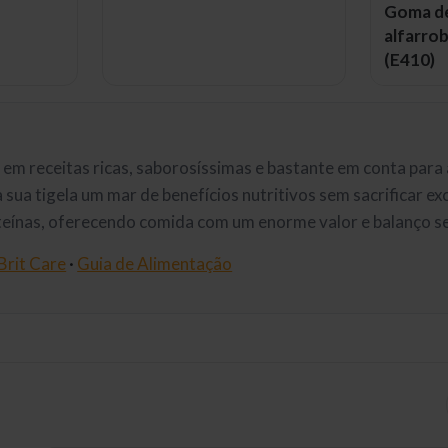
Goma d
alfarro
(E410)
a em receitas ricas, saborosíssimas e bastante em conta par
sua tigela um mar de benefícios nutritivos sem sacrificar ex
teínas, oferecendo comida com um enorme valor e balanço 
Brit Care
·
Guia de Alimentação