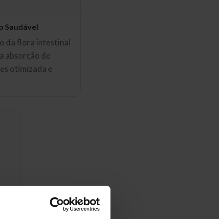
o Saudável
io da flora intestinal
a absorção de
es otimizada e