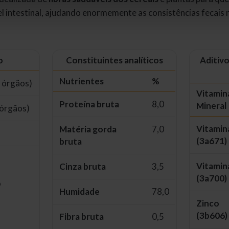
el intestinal, ajudando enormemente as consistências fecais
o
Constituintes analíticos
Aditivo
Nutrientes
%
 órgãos)
Vitamina
Proteína bruta
8,0
Mineral
 órgãos)
Vitamin
Matéria gorda
7,0
(3a671)
bruta
Vitamin
Cinza bruta
3,5
(3a700)
o
Humidade
78,0
Zinco
(3b606)
Fibra bruta
0,5