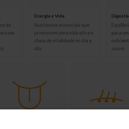
Energia e Vida
Digestã
ca de
Nutrientes essenciais que
Equilíbr
para um
promovem uma vida ativa e
para um
cheia de vitalidade no dia a
nutrient
co.
dia.
suave.