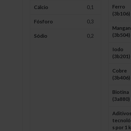
Ferro
Cálcio
0,1
(3b106)
Fósforo
0,3
Mangan
(3b504)
Sódio
0,2
Iodo
(3b201)
Cobre
(3b406)
Biotina
(3a880)
Aditivo
tecnoló
s por 1 