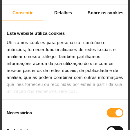
Consentir
Detalhes
Sobre os cookies
Savic Comedouro Picnic 1
★
★
★
★
★
0,0
(0 avaliações)
Este website utiliza cookies
Utilizamos cookies para personalizar conteúdo e
1,16 €
anúncios, fornecer funcionalidades de redes sociais e
analisar o nosso tráfego. Também partilhamos
Disponível
Ref.
5411388002305
informações acerca da sua utilização do site com os
Castanho
nossos parceiros de redes sociais, de publicidade e de
análise, que as podem combinar com outras informações
ADICIONAR AO CARRINHO
que lhes forneceu ou recolhidas por estes a partir da sua
Entregas
24/48h
Portes grátis
≥ 40 €
Loja portuguesa
utilização dos respetivos serviços.
Grande Lisboa
mesmo dia
?
Seleção
Descrição do produto
Necessários
de
consentimento
Medidas e cores: